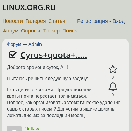
LINUX.ORG.RU
Новости
Галерея
Статьи
Регистрация
-
Вход
Форум
Опросы
Трекер
Поиск
Форум
—
Admin
Cyrus+quota+.....
Доброго времени суток, All !
0
Пытаюсь решить следующую задачу:
Есть цирус с квотами. При достижении
0
квоты почта перестает приниматься.
Вопрос, как организовать автоматическое удаление
самых старых писем ? Допустим в ящике должны
лежать письма за последний месяц.
Outlaw