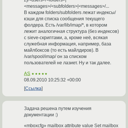
<messages>/<subfolders>|<messages>/...
В каждом folders/subfolders лежат индексы/
кэши для списка сообщения текущего
фолдера. Есть /var/lib/imap/*, в котором
лежит аналогичная структура (без индексов)
с sieve-скриптами, а, кроме неё, всякая
служебная информация, например, база
майлбоксов (то есть майлдиров). В
/var/spool/imap/ он за списком
пользователей не лазиет. Ну и так далее.
AS
★★★★★
08.09.2010 10:25:32 +00:00
Ссылка
Задача решена путем изучения
документации :)
«mboxcfg» mailbox attribute value Set mailbox