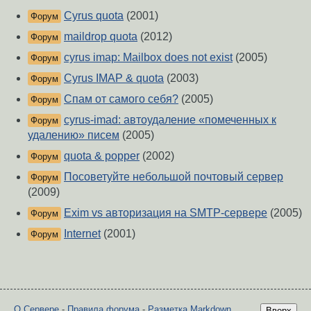
Cyrus quota
(2001)
Форум
maildrop quota
(2012)
Форум
cyrus imap: Mailbox does not exist
(2005)
Форум
Cyrus IMAP & quota
(2003)
Форум
Спам от самого себя?
(2005)
Форум
cyrus-imad: автоудаление «помеченных к
Форум
удалению» писем
(2005)
quota & popper
(2002)
Форум
Посоветуйте небольшой почтовый сервер
Форум
(2009)
Exim vs авторизация на SMTP-сервере
(2005)
Форум
Internet
(2001)
Форум
О Сервере
-
Правила форума
-
Разметка Markdown
Вверх