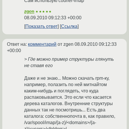
Сам использую courier-imap
zgen
★★★★★
08.09.2010 09:12:33 +00:00
Показать ответ
Ссылка
Ответ на:
комментарий
от zgen
08.09.2010 09:12:33
+00:00
> Где можно пример структуры глянуть
не ставя его
Даже и не знаю... Можно скачать rpm-ку,
например, полазить по ней митнайтом
каким-нибудь и поглядеть, что куда
распаковывается. Это если что касается
дерева каталогов. Внутренние структуры
данных так не посмотришь... Есть два
каталога: собственнопочта в, как правило,
/var/spool/imap/{a-z}/<domains>/{a-
z}/<users>/<folders>|