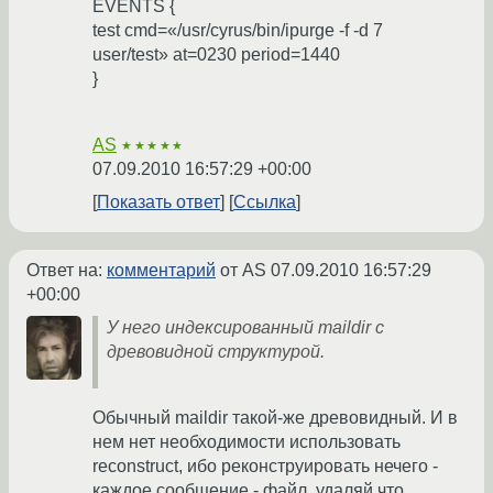
EVENTS {
test cmd=«/usr/cyrus/bin/ipurge -f -d 7
user/test» at=0230 period=1440
}
AS
★★★★★
07.09.2010 16:57:29 +00:00
Показать ответ
Ссылка
Ответ на:
комментарий
от AS
07.09.2010 16:57:29
+00:00
У него индексированный maildir с
древовидной структурой.
Обычный maildir такой-же древовидный. И в
нем нет необходимости использовать
reconstruct, ибо реконструировать нечего -
каждое сообщение - файл, удаляй что