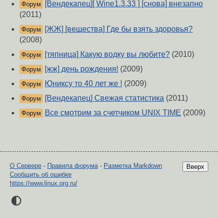
[Вендекапец][ Wine1.3.33 ] [снова] внезапно
Форум
(2011)
[ЖЖ] [вещества] Где бы взять здоровья?
Форум
(2008)
[тяпница] Какую водку вы любите?
(2010)
Форум
[жж] день рождения!
(2009)
Форум
Юниксу то 40 лет же !
(2009)
Форум
[Вендекапец] Свежая статистика
(2011)
Форум
Все смотрим за счетчиком UNIX TIME
(2009)
Форум
О Сервере
-
Правила форума
-
Разметка Markdown
Вверх
Сообщить об ошибке
https://www.linux.org.ru/