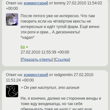
Ответ на:
комментарий
от tommy
27.02.2010 11:54:02
+00:00
После пятого уже не интересно. Что там
говорить если на чётвёртом квесты не
интересные и идёт тупой фарм. Ещё вечно
эти роги и орки... А дисконнекты!
*vagan*
tia
★
27.02.2010 11:55:39 +00:00
Показать ответы
Ссылка
Ответ на:
комментарий
от redgremlin
27.02.2010
11:51:24 +00:00
> Он уже наступил, это агония
Не, я конечно, далеко не сторонник венды и
тоже жду вендекапца, но так себя
обманывать тоже не надо (: ну нет еще