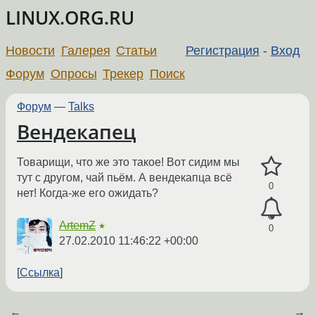
LINUX.ORG.RU
Новости
Галерея
Статьи
Регистрация
-
Вход
Форум
Опросы
Трекер
Поиск
Форум
—
Talks
Вендекапец
Товарищи, что же это такое! Вот сидим мы
тут с другом, чай пьём. А вендекапца всё
0
нет! Когда-же его ожидать?
ArtemZ
★
0
27.02.2010 11:46:22 +00:00
Ссылка
←
→