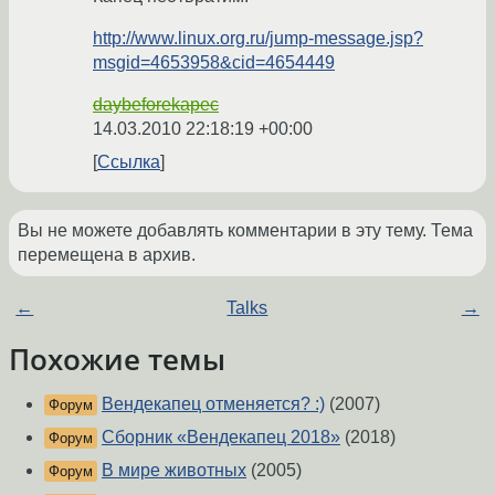
http://www.linux.org.ru/jump-message.jsp?
msgid=4653958&cid=4654449
daybeforekapec
14.03.2010 22:18:19 +00:00
Ссылка
Вы не можете добавлять комментарии в эту тему. Тема
перемещена в архив.
←
Talks
→
Похожие темы
Вендекапец отменяется? :)
(2007)
Форум
Сборник «Вендекапец 2018»
(2018)
Форум
В мире животных
(2005)
Форум