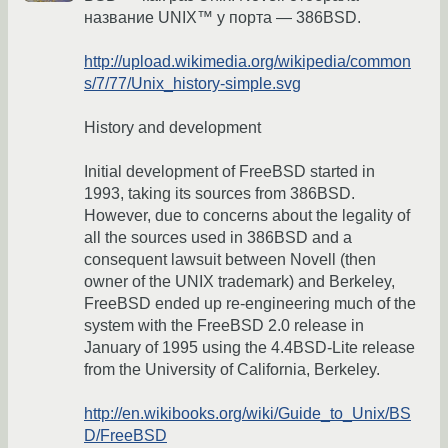
название UNIX™ у порта — 386BSD.
http://upload.wikimedia.org/wikipedia/common
s/7/77/Unix_history-simple.svg
History and development
Initial development of FreeBSD started in
1993, taking its sources from 386BSD.
However, due to concerns about the legality of
all the sources used in 386BSD and a
consequent lawsuit between Novell (then
owner of the UNIX trademark) and Berkeley,
FreeBSD ended up re-engineering much of the
system with the FreeBSD 2.0 release in
January of 1995 using the 4.4BSD-Lite release
from the University of California, Berkeley.
http://en.wikibooks.org/wiki/Guide_to_Unix/BS
D/FreeBSD