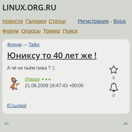
LINUX.ORG.RU
Новости
Галерея
Статьи
Регистрация
-
Вход
Форум
Опросы
Трекер
Поиск
Форум
—
Talks
Юниксу то 40 лет же !
А чё не пьём пива ? :)
0
chapay
★★★
21.08.2009 16:47:43 +00:00
0
Ссылка
←
→