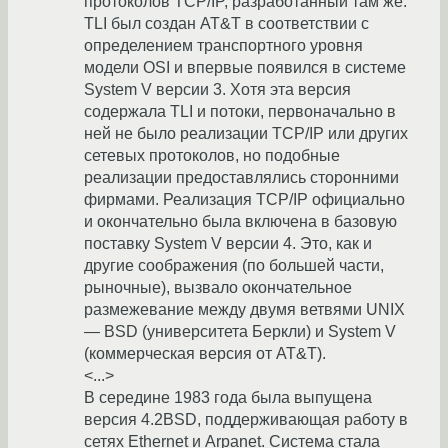
протоколов TCP/IP, разработанный там же.
TLI был создан AT&T в соответствии с
определением транспортного уровня
модели OSI и впервые появился в системе
System V версии 3. Хотя эта версия
содержала TLI и потоки, первоначально в
ней не было реализации TCP/IP или других
сетевых протоколов, но подобные
реализации предоставлялись сторонними
фирмами. Реализация TCP/IP официально
и окончательно была включена в базовую
поставку System V версии 4. Это, как и
другие соображения (по большей части,
рыночные), вызвало окончательное
размежевание между двумя ветвями UNIX
— BSD (университета Беркли) и System V
(коммерческая версия от AT&T).
<...>
В середине 1983 года была выпущена
версия 4.2BSD, поддерживающая работу в
сетях Ethernet и Arpanet. Система стала