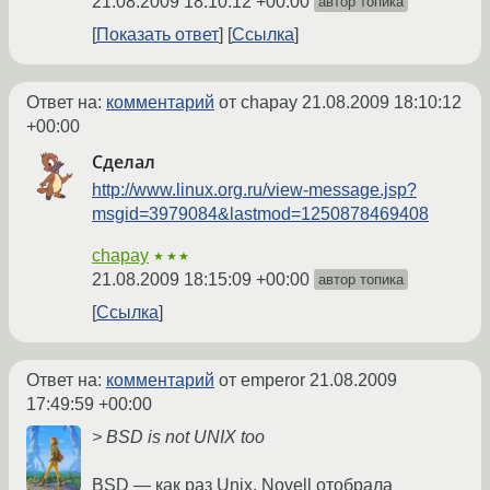
21.08.2009 18:10:12 +00:00
автор топика
Показать ответ
Ссылка
Ответ на:
комментарий
от chapay
21.08.2009 18:10:12
+00:00
Сделал
http://www.linux.org.ru/view-message.jsp?
msgid=3979084&lastmod=1250878469408
chapay
★★★
21.08.2009 18:15:09 +00:00
автор топика
Ссылка
Ответ на:
комментарий
от emperor
21.08.2009
17:49:59 +00:00
> BSD is not UNIX too
BSD — как раз Unix. Novell отобрала