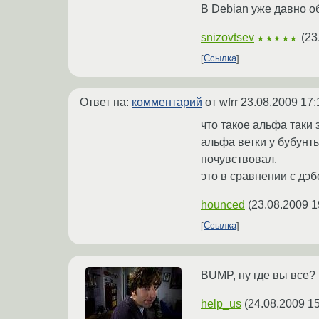
В Debian уже давно об
snizovtsev
(
23
★★★★★
Ссылка
Ответ на:
комментарий
от wfrr
23.08.2009 17:
что такое альфа таки 
альфа ветки у бубунты
почувствовал.
это в сравнении с дэб
hounced
(
23.08.2009 1
Ссылка
BUMP, ну где вы все?
help_us
(
24.08.2009 15