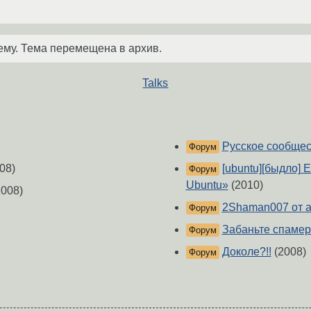
ему. Тема перемещена в архив.
Talks
Русское сообщес
Форум
08)
[ubuntu][быдло] E
Форум
Ubuntu»
(2010)
008)
2Shaman007 от 
Форум
Забаньте спамер
Форум
Доколе?!!
(2008)
Форум