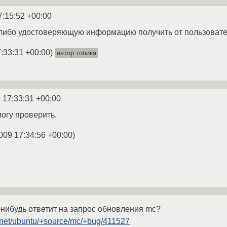
7:15:52 +00:00
ю-либо удостоверяющую информацию получить от пользовате
:33:31 +00:00
)
автор топика
 17:33:31 +00:00
могу проверить.
009 17:34:56 +00:00
)
нибудь ответит на запрос обновления mc?
.net/ubuntu/+source/mc/+bug/411527