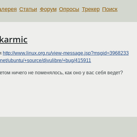
алерея
Статьи
Форум
Опросы
Трекер
Поиск
karmic
еи
http://www.linux.org.ru/view-message.jsp?msgid=3968233
.net/ubuntu/+source/djvulibre/+bug/415911
етом ничего не поменялось, как оно у вас себя ведет?