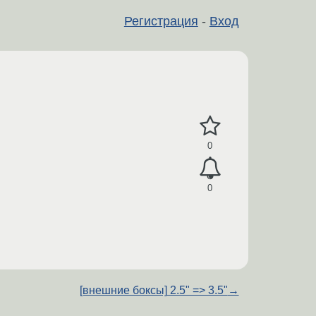
Регистрация
-
Вход
0
0
[внешние боксы] 2.5" => 3.5"
→