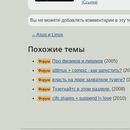
Ссылка
Вы не можете добавлять комментарии в эту т
←
Asus и Linux
Похожие темы
Про физиков и лириков
(2005)
Форум
altlinux + compiz - как запустить?
(20
Форум
власть на лоре захватили тузеги?
(2
Форум
Тузегнайтс в этом разделе.
(2008)
Форум
cifs shares + suspend != love
(2010)
Форум