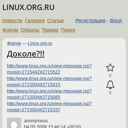
LINUX.ORG.RU
Новости
Галерея
Статьи
Регистрация
-
Вход
Форум
Опросы
Трекер
Поиск
Форум
—
Linux-org-ru
Доколе?!!
http://www.linux.org.ru/view-message.jsp?
msgid=2715442#2715522
0
http://www.linux.org.ru/view-message.jsp?
msgid=2715004#2715015
http://www.linux.org.ru/view-message.jsp?
0
msgid=2715004#2715085
http://www.linux.org.ru/view-message.jsp?
msgid=2715004#2715337
anonymous
04.05.2008 15:46:14 +00:00