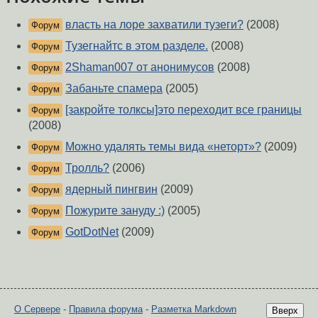
власть на лоре захватили тузеги?
(2008)
Форум
Тузегнайтс в этом разделе.
(2008)
Форум
2Shaman007 от анонимусов
(2008)
Форум
Забаньте спамера
(2005)
Форум
[закройте толксы]это переходит все границы
Форум
(2008)
Можно удалять темы вида «неторт»?
(2009)
Форум
Тролль?
(2006)
Форум
ядерный пингвин
(2009)
Форум
Пожурите зануду :)
(2005)
Форум
GotDotNet
(2009)
Форум
О Сервере
-
Правила форума
-
Разметка Markdown
Вверх