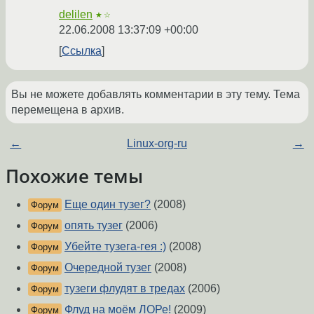
delilen
★☆
22.06.2008 13:37:09 +00:00
Ссылка
Вы не можете добавлять комментарии в эту тему. Тема
перемещена в архив.
←
Linux-org-ru
→
Похожие темы
Еще один тузег?
(2008)
Форум
опять тузег
(2006)
Форум
Убейте тузега-гея :)
(2008)
Форум
Очередной тузег
(2008)
Форум
тузеги флудят в тредах
(2006)
Форум
Флуд на моём ЛОРе!
(2009)
Форум