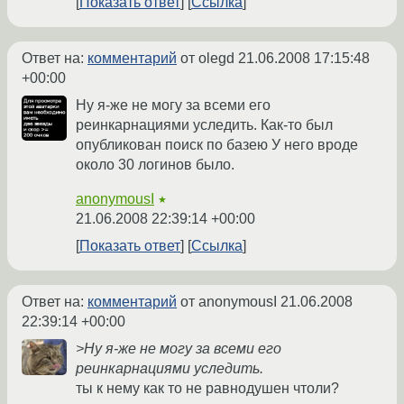
Показать ответ
Ссылка
Ответ на:
комментарий
от olegd
21.06.2008 17:15:48
+00:00
Ну я-же не могу за всеми его
реинкарнациями уследить. Как-то был
опубликован поиск по базею У него вроде
около 30 логинов было.
anonymousI
★
21.06.2008 22:39:14 +00:00
Показать ответ
Ссылка
Ответ на:
комментарий
от anonymousI
21.06.2008
22:39:14 +00:00
>Ну я-же не могу за всеми его
реинкарнациями уследить.
ты к нему как то не равнодушен чтоли?