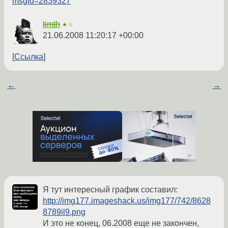
msgid=2839327
timth
★☆
21.06.2008 11:20:17 +00:00
Ссылка
←
→
Я тут интересный график составил:
http://img177.imageshack.us/img177/742/8628
8789il9.png
И это не конец, 06.2008 еще не закончен,