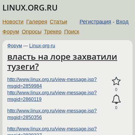
LINUX.ORG.RU
Новости
Галерея
Статьи
Регистрация
-
Вход
Форум
Опросы
Трекер
Поиск
Форум
—
Linux-org-ru
власть на лоре захватили
тузеги?
http://www.linux.org.ru/view-message.jsp?
msgid=2859984
0
http://www.linux.org.ru/view-message.jsp?
msgid=2860119
0
http://www.linux.org.ru/view-message.jsp?
msgid=2850356
http://www.linux.org.ru/view-message.jsp?