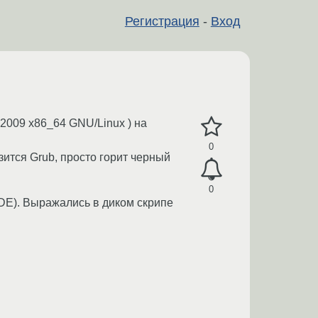
Регистрация
-
Вход
 2009 x86_64 GNU/Linux ) на
0
зится Grub, просто горит черный
0
IDE). Выражались в диком скрипе