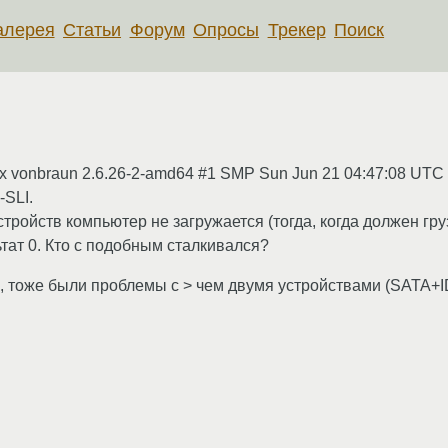
алерея
Статьи
Форум
Опросы
Трекер
Поиск
x vonbraun 2.6.26-2-amd64 #1 SMP Sun Jun 21 04:47:08 UTC
-SLI.
ройств компьютер не загружается (тогда, когда должен гру
ьтат 0. Кто с подобным сталкивался?
), тоже были проблемы с > чем двумя устройствами (SATA+