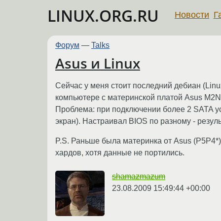
LINUX.ORG.RU
Новости
Г
Форум
—
Talks
Asus и Linux
Сейчас у меня стоит последний дебиан (Linu
компьютере с материнской платой Asus M2N
Проблема: при подключении более 2 SATA уст
экран). Настраивал BIOS по разному - резул
P.S. Раньше была материнка от Asus (P5P4*
хардов, хотя данные не портились.
shamazmazum
23.08.2009 15:49:44 +00:00