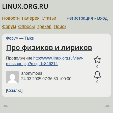
LINUX.ORG.RU
Новости
Галерея
Статьи
Регистрация
-
Вход
Форум
Опросы
Трекер
Поиск
Форум
—
Talks
Про физиков и лириков
Продолжение
http://www.linux.org.ru/view-
message.jsp?msgid=846214
0
anonymous
24.03.2005 07:36:30 +00:00
0
Ссылка
←
→