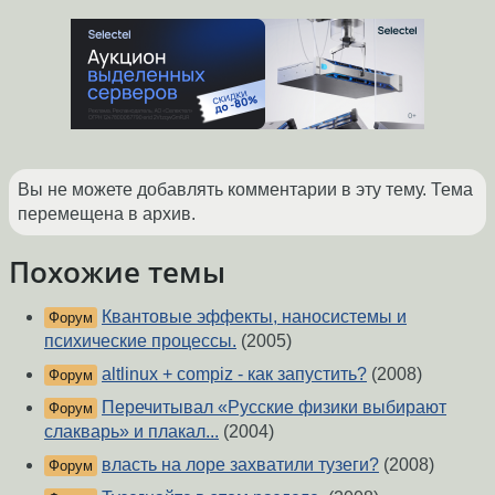
Вы не можете добавлять комментарии в эту тему. Тема
перемещена в архив.
Похожие темы
Квантовые эффекты, наносистемы и
Форум
психические процессы.
(2005)
altlinux + compiz - как запустить?
(2008)
Форум
Перечитывал «Русские физики выбирают
Форум
слакварь» и плакал...
(2004)
власть на лоре захватили тузеги?
(2008)
Форум