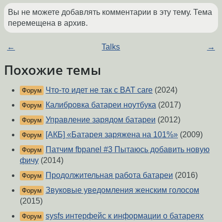
Вы не можете добавлять комментарии в эту тему. Тема
перемещена в архив.
←
Talks
→
Похожие темы
Что-то идет не так с BAT care
(2024)
Форум
Калибровка батареи ноутбука
(2017)
Форум
Управление зарядом батареи
(2012)
Форум
[АКБ] «Батарея заряжена на 101%»
(2009)
Форум
Патчим fbpanel #3 Пытаюсь добавить новую
Форум
фичу
(2014)
Продолжительная работа батареи
(2016)
Форум
Звуковые уведомления женским голосом
Форум
(2015)
sysfs интерфейс к информации о батареях
Форум