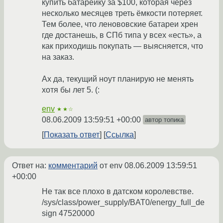
купить батарейку за $100, которая через
несколько месяцев треть ёмкости потеряет.
Тем более, что ленововские батареи хрен
где достанешь, в СПб типа у всех «есть», а
как приходишь покупать — выясняется, что
на заказ.
Ах да, текущий ноут планирую не менять
хотя бы лет 5. (:
env
★★☆
08.06.2009 13:59:51 +00:00
автор топика
Показать ответ
Ссылка
Ответ на:
комментарий
от env
08.06.2009 13:59:51
+00:00
Не так все плохо в датском королевстве.
/sys/class/power_supply/BAT0/energy_full_de
sign 47520000