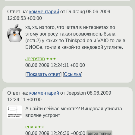
Ответ на:
комментарий
от Dudraug
08.06.2009
12:06:53 +00:00
хз, хз. из того, что читал в интернетах по
этому вопросу, такая возможность была
(есть?) у каких-то Thinkpad-ов и VAIO то-ли в
БИОСе, то-ли в какой-то виндовой утилите.
Jeepston
★★★
08.06.2009 12:24:11 +00:00
Показать ответ
Ссылка
Ответ на:
комментарий
от Jeepston
08.06.2009
12:24:11 +00:00
А найти сейчас можете? Виндовая утилита
вполне устроит.
env
★★☆
08.06.2009 12:26:36 +00:00
автор топика