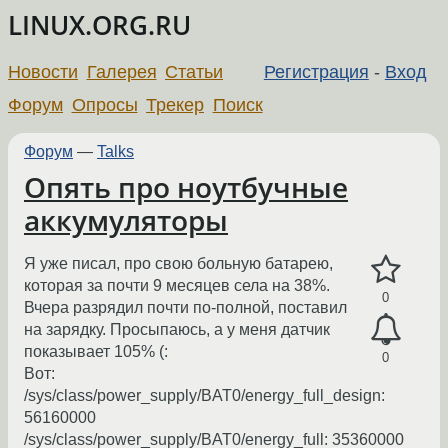
LINUX.ORG.RU
Новости
Галерея
Статьи
Регистрация
-
Вход
Форум
Опросы
Трекер
Поиск
Форум
—
Talks
Опять про ноутбучные
аккумуляторы
Я уже писал, про свою больную батарею,
которая за почти 9 месяцев села на 38%.
0
Вчера разрядил почти по-полной, поставил
на зарядку. Просыпаюсь, а у меня датчик
показывает 105% (:
0
Вот:
/sys/class/power_supply/BAT0/energy_full_design:
56160000
/sys/class/power_supply/BAT0/energy_full: 35360000