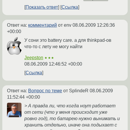
Показать ответ
Ссылка
Ответ на:
комментарий
от env
08.06.2009 12:26:36
+00:00
У сони это battery care. а для thinkpad-ов
что-то с лету не могу найти
Jeepston
★★★
08.06.2009 12:46:52 +00:00
Ссылка
Ответ на:
Вопрос по теме
от SplindeR
08.06.2009
11:52:44 +00:00
> А правда ли, что когда ноут работает
от сети (что у меня происходит уже
ровно год), то батарею нужно вынимать и
хранить отдельно, иначе она подыхает с