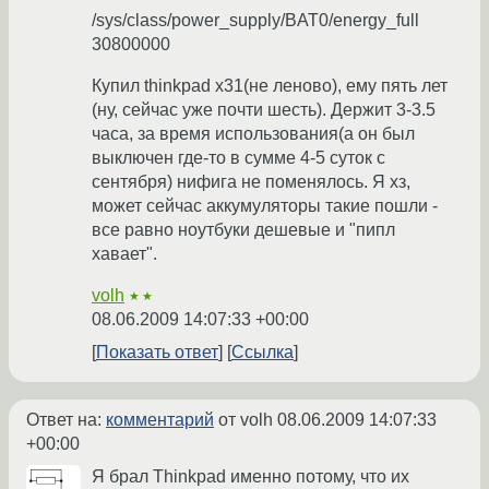
/sys/class/power_supply/BAT0/energy_full
30800000
Купил thinkpad x31(не леново), ему пять лет
(ну, сейчас уже почти шесть). Держит 3-3.5
часа, за время использования(а он был
выключен где-то в сумме 4-5 суток с
сентября) нифига не поменялось. Я хз,
может сейчас аккумуляторы такие пошли -
все равно ноутбуки дешевые и "пипл
хавает".
volh
★★
08.06.2009 14:07:33 +00:00
Показать ответ
Ссылка
Ответ на:
комментарий
от volh
08.06.2009 14:07:33
+00:00
Я брал Thinkpad именно потому, что их