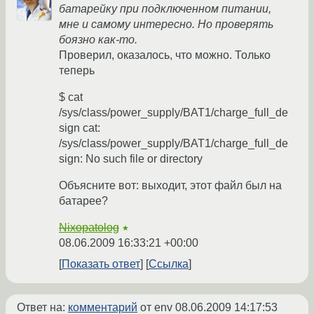
батарейку при подключенном питании,
мне и самому интересно. Но проверять
боязно как-то.
Проверил, оказалось, что можно. Только
теперь
$ cat
/sys/class/power_supply/BAT1/charge_full_de
sign cat:
/sys/class/power_supply/BAT1/charge_full_de
sign: No such file or directory
Объясните вот: выходит, этот файл был на
батарее?
Nixopatolog
★
08.06.2009 16:33:21 +00:00
Показать ответ
Ссылка
Ответ на:
комментарий
от env
08.06.2009 14:17:53