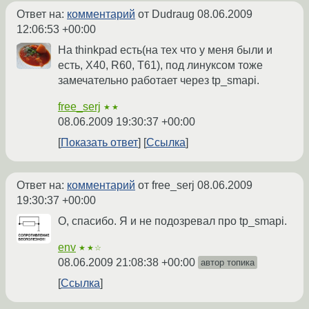
Ответ на:
комментарий
от Dudraug
08.06.2009
12:06:53 +00:00
На thinkpad есть(на тех что у меня были и
есть, X40, R60, T61), под линуксом тоже
замечательно работает через tp_smapi.
free_serj
★★
08.06.2009 19:30:37 +00:00
Показать ответ
Ссылка
Ответ на:
комментарий
от free_serj
08.06.2009
19:30:37 +00:00
О, спасибо. Я и не подозревал про tp_smapi.
env
★★☆
08.06.2009 21:08:38 +00:00
автор топика
Ссылка