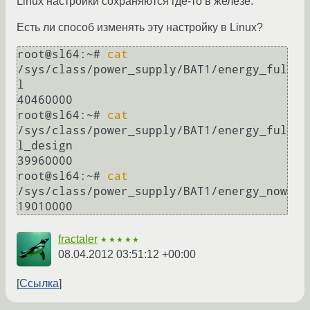
Linux настройки сохраняются где-то в железе.
Есть ли способ изменять эту настройку в Linux?
root@sl64:~# 
cat
/sys/class/power_supply/BAT1/energy_ful
l

40460000

root@sl64:~# 
cat
/sys/class/power_supply/BAT1/energy_ful
l_design 

39960000

root@sl64:~# 
cat
/sys/class/power_supply/BAT1/energy_now        

fractaler
★★★★★
08.04.2012 03:51:12 +00:00
Ссылка