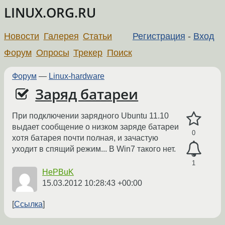
LINUX.ORG.RU
Новости
Галерея
Статьи
Регистрация
-
Вход
Форум
Опросы
Трекер
Поиск
Форум
—
Linux-hardware
Заряд батареи
При подключении зарядного Ubuntu 11.10
выдает сообщение о низком заряде батареи
0
хотя батарея почти полная, и зачастую
уходит в спящий режим... В Win7 такого нет.
1
HePBuK
15.03.2012 10:28:43 +00:00
Ссылка