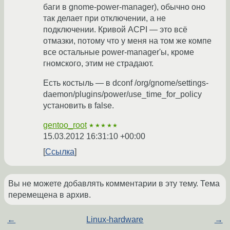
баги в gnome-power-manager), обычно оно
так делает при отключении, а не
подключении. Кривой ACPI — это всё
отмазки, потому что у меня на том же компе
все остальные power-manager'ы, кроме
гномского, этим не страдают.
Есть костыль — в dconf /org/gnome/settings-
daemon/plugins/power/use_time_for_policy
установить в false.
gentoo_root
★★★★★
15.03.2012 16:31:10 +00:00
Ссылка
Вы не можете добавлять комментарии в эту тему. Тема
перемещена в архив.
←
Linux-hardware
→