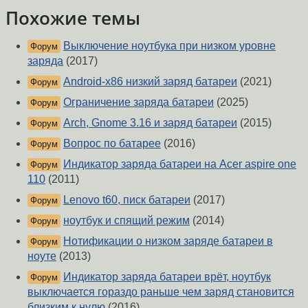
Похожие темы
Выключение ноутбука при низком уровне
Форум
заряда
(2017)
Android-x86 низкий заряд батареи
(2021)
Форум
Ограничение заряда батареи
(2025)
Форум
Arch, Gnome 3.16 и заряд батареи
(2015)
Форум
Вопрос по батарее
(2016)
Форум
Индикатор заряда батареи на Acer aspire one
Форум
110
(2011)
Lenovo t60, писк батареи
(2017)
Форум
ноутбук и спящий режим
(2014)
Форум
Нотификации о низком заряде батареи в
Форум
ноуте
(2013)
Индикатор заряда батареи врёт, ноутбук
Форум
выключается гораздо раньше чем заряд становится
близким к нулю
(2016)