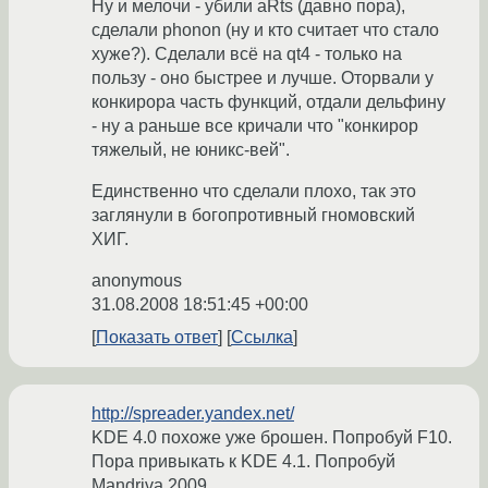
Ну и мелочи - убили aRts (давно пора),
сделали phonon (ну и кто считает что стало
хуже?). Сделали всё на qt4 - только на
пользу - оно быстрее и лучше. Оторвали у
конкирора часть функций, отдали дельфину
- ну а раньше все кричали что "конкирор
тяжелый, не юникс-вей".
Единственно что сделали плохо, так это
заглянули в богопротивный гномовский
ХИГ.
anonymous
31.08.2008 18:51:45 +00:00
Показать ответ
Ссылка
http://spreader.yandex.net/
KDE 4.0 похоже уже брошен. Попробуй F10.
Пора привыкать к KDE 4.1. Попробуй
Mandriva 2009.