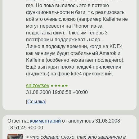
где. Но пока вылилось это в потерю
функциональности и баги, т.к. реализовать
всё это очень сложно (например Kaffeine не
могут перевести на Phonon из-за
недостатка фич). Плюс им теперь 3
платформы поддерживать надо...
Лично я подожду времени, когда на KDE4
как минимум будет стабильный Amarok и
Kaffeine (особенно нехватает последнего).
Ещё выглядят плохо некде4 приложения
(виджеты) на фоне kde4 приложений.
snizovtsev
★★★★★
31.08.2008 19:06:58 +00:00
Ссылка
Ответ на:
комментарий
от anonymous
31.08.2008
18:51:45 +00:00
> что сделали плохо, так это заглянули в