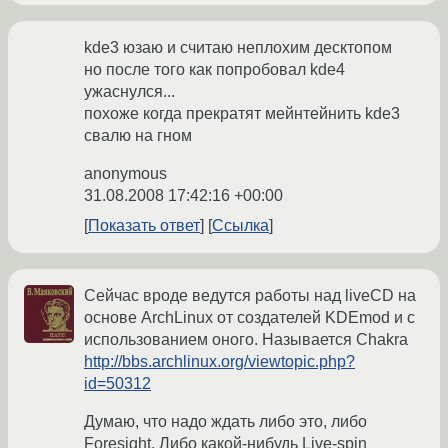
kde3 юзаю и считаю неплохим десктопом
но после того как попробовал kde4
ужаснулся...
похоже когда прекратят мейнтейнить kde3
свалю на гном
anonymous
31.08.2008 17:42:16 +00:00
Показать ответ
Ссылка
Сейчас вроде ведутся работы над liveCD на
основе ArchLinux от создателей KDEmod и с
использованием оного. Называется Chakra
http://bbs.archlinux.org/viewtopic.php?
id=50312
Думаю, что надо ждать либо это, либо
Foresight. Либо какой-нибудь Live-spin