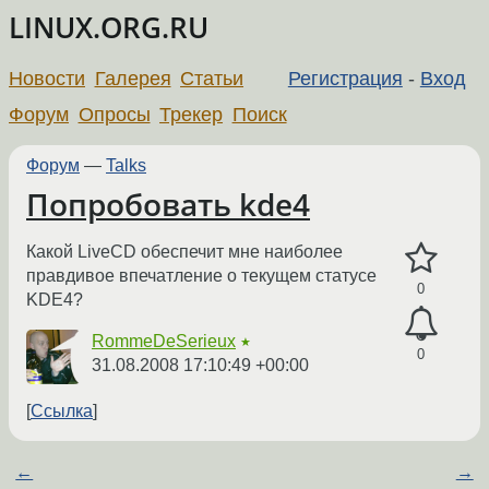
LINUX.ORG.RU
Новости
Галерея
Статьи
Регистрация
-
Вход
Форум
Опросы
Трекер
Поиск
Форум
—
Talks
Попробовать kde4
Какой LiveCD обеспечит мне наиболее
правдивое впечатление о текущем статусе
0
KDE4?
RommeDeSerieux
★
0
31.08.2008 17:10:49 +00:00
Ссылка
←
→