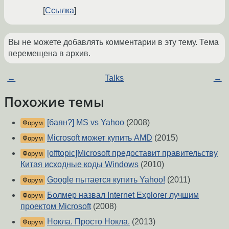
Ссылка
Вы не можете добавлять комментарии в эту тему. Тема
перемещена в архив.
←
Talks
→
Похожие темы
[баян?] MS vs Yahoo
(2008)
Форум
Microsoft может купить AMD
(2015)
Форум
[offtopic]Microsoft предоставит правительству
Форум
Китая исходные коды Windows
(2010)
Google пытается купить Yahoo!
(2011)
Форум
Болмер назвал Internet Explorer лучшим
Форум
проектом Microsoft
(2008)
Нокла. Просто Нокла.
(2013)
Форум