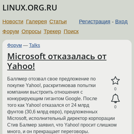
LINUX.ORG.RU
Новости
Галерея
Статьи
Регистрация
-
Вход
Форум
Опросы
Трекер
Поиск
Форум
—
Talks
Microsoft отказалась от
Yahoo!
Баллмер отозвал свое предложение по
покупке Yahoo!, раскритиковав попытки
0
компании выстроить отношения с
конкурирующим гигантом Google. После
того как Yahoo! отказался от 24 млрд
0
фунтов (30,6 млрд евро), предложенных
Microsoft, исполнительный директор корпорации
Стив Балмер заявил, что Yahoo! просит слишком
много, и он прекращает переговоры.