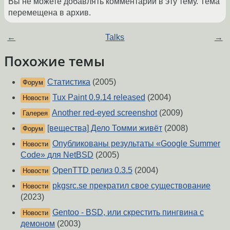
Вы не можете добавлять комментарии в эту тему. Тема
перемещена в архив.
←
Talks
→
Похожие темы
Статистика
(2005)
Форум
Tux Paint 0.9.14 released
(2004)
Новости
Another red-eyed screenshot
(2009)
Галерея
[вещества] Дело Томми живёт
(2008)
Форум
Опубликованы результаты «Google Summer
Новости
Code» для NetBSD
(2005)
OpenTTD релиз 0.3.5
(2004)
Новости
pkgsrc.se прекратил свое существование
Новости
(2023)
Gentoo - BSD, или скрестить пингвина с
Новости
демоном
(2003)