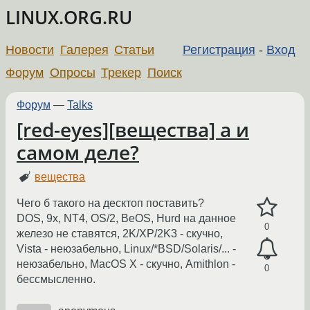
LINUX.ORG.RU
Новости
Галерея
Статьи
Регистрация
-
Вход
Форум
Опросы
Трекер
Поиск
Форум
—
Talks
[red-eyes][вещества] а и
самом деле?
вещества
Чего б такого на десктоп поставить?
DOS, 9x, NT4, OS/2, BeOS, Hurd на данное
0
железо не ставятся, 2K/XP/2K3 - скучно,
Vista - неюзабельно, Linux/*BSD/Solaris/... -
неюзабельно, MacOS X - скучно, Amithlon -
0
бессмысленно.