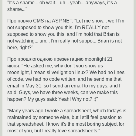
"It's a shame... oh wait... uh... yeah... anyways, it's a
shame..."
Про новую CMS на ASP.NET: "Let me show... well I'm
not supposed to show you this. I'm REALLY not
supposed to show you this, and I'm hold that Brian is
not watching... um... I'm really not suppo... Brian is not
here, right?"
Про прошлогоднюю презентацию moonlight 21
июня: "He asked me, why don't you show us
moonlight, I mean silverlight on linux? We had no lines
of code, we had no code written, and he send me that
email in May 31, so I send an email to my guys, and I
said: Guys, we have three weeks, can we make this
happen? My guys said: Yeah! Why not? :)"
"Many years ago I wrote a spreadsheet, which todays is
maintained by someone else, but I still feel passion to
that spreadsheet, I know it's the most boring subject for
most of you, but I really love spreadsheets."