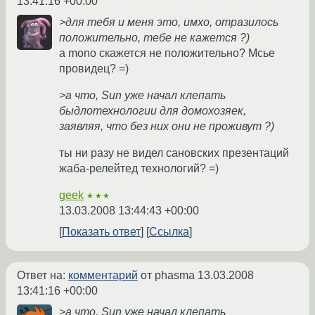
13:41:16 +00:00
>для тебя и меня это, имхо, отразилось
положительно, тебе не кажется ?)
а mono скажется не положительно? Мсье
провидец? =)
>а что, Sun уже начал клепать
быдлотехнологии для домохозяек,
заявляя, что без них они не проживут ?)
ты ни разу не видел сановских презентаций
жаба-релейтед технологий? =)
geek
★★★
13.03.2008 13:44:43 +00:00
Показать ответ
Ссылка
Ответ на:
комментарий
от phasma
13.03.2008
13:41:16 +00:00
>а что, Sun уже начал клепать