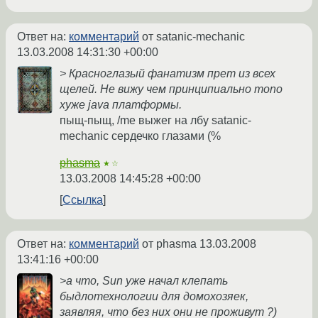
Ответ на:
комментарий
от satanic-mechanic
13.03.2008 14:31:30 +00:00
> Красноглазый фанатизм прет из всех
щелей. Не вижу чем принципиально mono
хуже java платформы.
пыщ-пыщ, /me выжег на лбу satanic-
mechanic сердечко глазами (%
phasma
★☆
13.03.2008 14:45:28 +00:00
Ссылка
Ответ на:
комментарий
от phasma
13.03.2008
13:41:16 +00:00
>а что, Sun уже начал клепать
быдлотехнологии для домохозяек,
заявляя, что без них они не проживут ?)