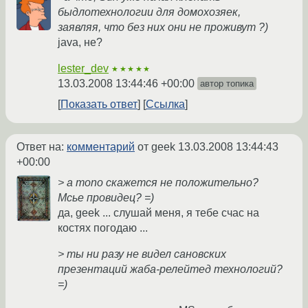
быдлотехнологии для домохозяек,
заявляя, что без них они не проживут ?)
java, не?
lester_dev
★★★★★
13.03.2008 13:44:46 +00:00
автор топика
Показать ответ
Ссылка
Ответ на:
комментарий
от geek
13.03.2008 13:44:43
+00:00
> а mono скажется не положительно?
Мсье провидец? =)
да, geek ... слушай меня, я тебе счас на
костях погодаю ...
> ты ни разу не видел сановских
презентаций жаба-релейтед технологий?
=)