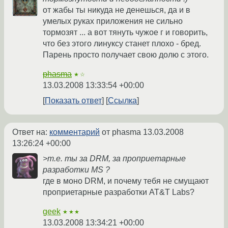
от жабы ты никуда не денешься, да и в
умелых руках приложения не сильно
тормозят ... а вот тянуть чужое г и говорить,
что без этого линуксу станет плохо - бред.
Парень просто получает свою долю с этого.
phasma
★☆
13.03.2008 13:33:54 +00:00
Показать ответ
Ссылка
Ответ на:
комментарий
от phasma
13.03.2008
13:26:24 +00:00
>т.е. ты за DRM, за проприетарные
разработки MS ?
где в моно DRM, и почему тебя не смущают
проприетарные разработки AT&T Labs?
geek
★★★
13.03.2008 13:34:21 +00:00