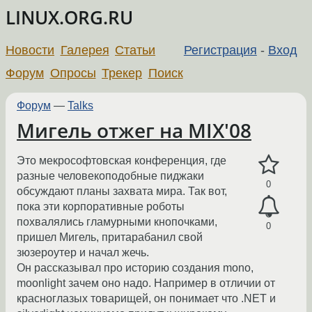
LINUX.ORG.RU
Новости
Галерея
Статьи
Регистрация
-
Вход
Форум
Опросы
Трекер
Поиск
Форум
—
Talks
Мигель отжег на MIX'08
Это мекрософтовская конференция, где
разные человекоподобные пиджаки
0
обсуждают планы захвата мира. Так вот,
пока эти корпоративные роботы
похвалялись гламурными кнопочками,
0
пришел Мигель, притарабанил свой
зюзероутер и начал жечь.
Он рассказывал про историю создания mono,
moonlight зачем оно надо. Например в отличии от
красноглазых товарищей, он понимает что .NET и