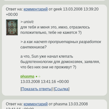
Ответ на:
комментарий
от geek
13.03.2008 13:39:20
+00:00
> unix/c
для тебя и меня это, имхо, отразилось
положительно, тебе не кажется ?)
> а как насчет проприетарных разработок
сантехников?
а что, Sun уже начал клепать
быдлотехнологии для домохозяек, заявляя,
что без них они не проживут ?)
phasma
★☆
13.03.2008 13:41:16 +00:00
Показать ответы
Ссылка
Ответ на:
комментарий
от phasma
13.03.2008