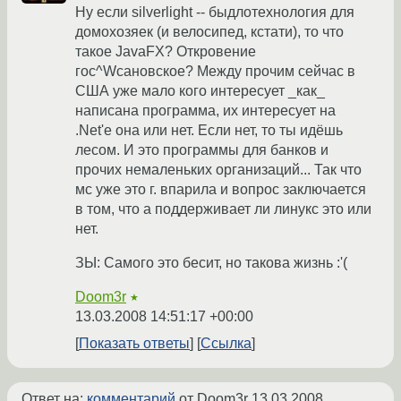
Ну если silverlight -- быдлотехнология для
домохозяек (и велосипед, кстати), то что
такое JavaFX? Откровение
гос^Wсановское? Между прочим сейчас в
США уже мало кого интересует _как_
написана программа, их интересует на
.Net'е она или нет. Если нет, то ты идёшь
лесом. И это программы для банков и
прочих немаленьких организаций... Так что
мс уже это г. впарила и вопрос заключается
в том, что а поддерживает ли линукс это или
нет.
ЗЫ: Самого это бесит, но такова жизнь :'(
Doom3r
★
13.03.2008 14:51:17 +00:00
Показать ответы
Ссылка
Ответ на:
комментарий
от Doom3r
13.03.2008