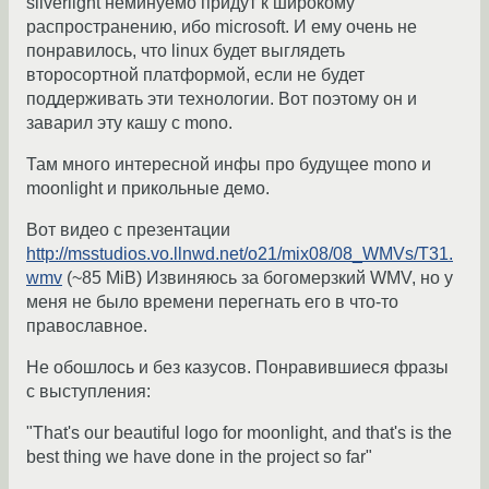
silverlight неминуемо придут к широкому
распространению, ибо microsoft. И ему очень не
понравилось, что linux будет выглядеть
второсортной платформой, если не будет
поддерживать эти технологии. Вот поэтому он и
заварил эту кашу с mono.
Там много интересной инфы про будущее mono и
moonlight и прикольные демо.
Вот видео с презентации
http://msstudios.vo.llnwd.net/o21/mix08/08_WMVs/T31.
wmv
(~85 MiB) Извиняюсь за богомерзкий WMV, но у
меня не было времени перегнать его в что-то
православное.
Не обошлось и без казусов. Понравившиеся фразы
с выступления:
"That's our beautiful logo for moonlight, and that's is the
best thing we have done in the project so far"