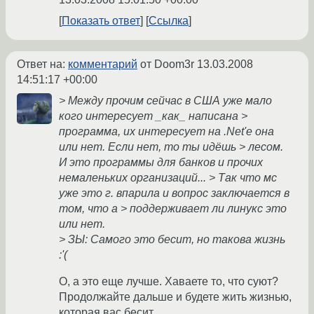
Показать ответ
Ссылка
Ответ на:
комментарий
от Doom3r
13.03.2008
14:51:17 +00:00
> Между прочим сейчас в США уже мало
кого интересует _как_ написана >
программа, их интересует на .Net'е она
или нет. Если нет, то ты идёшь > лесом.
И это программы для банков и прочих
немаленьких организаций... > Так что мс
уже это г. впарила и вопрос заключается в
том, что а > поддерживает ли линукс это
или нет.
> ЗЫ: Самого это бесит, но такова жизнь
:'(
О, а это еще лучше. Хаваете то, что суют?
Продолжайте дальше и будете жить жизнью,
которая вас бесит...