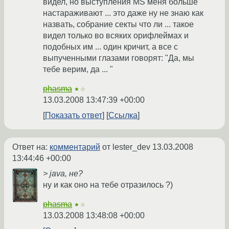
видел, но выступления MS меня больше
настараживают ... это даже ну не знаю как
назвать, собрание секты что ли ... такое
видел только во всяких орифлеймах и
подобных им ... один кричит, а все с
выпученными глазами говорят: "Да, мы
тебе верим, да ... "
phasma
★☆
13.03.2008 13:47:39 +00:00
Показать ответ
Ссылка
Ответ на:
комментарий
от lester_dev
13.03.2008
13:44:46 +00:00
> java, не?
ну и как оно на тебе отразилось ?)
phasma
★☆
13.03.2008 13:48:08 +00:00