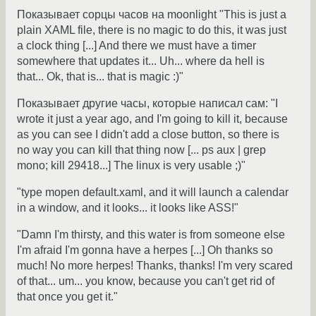
Показывает сорцы часов на moonlight "This is just a
plain XAML file, there is no magic to do this, it was just
a clock thing [...] And there we must have a timer
somewhere that updates it... Uh... where da hell is
that... Ok, that is... that is magic :)"
Показывает другие часы, которые написал сам: "I
wrote it just a year ago, and I'm going to kill it, because
as you can see I didn't add a close button, so there is
no way you can kill that thing now [... ps aux | grep
mono; kill 29418...] The linux is very usable ;)"
"type mopen default.xaml, and it will launch a calendar
in a window, and it looks... it looks like ASS!"
"Damn I'm thirsty, and this water is from someone else
I'm afraid I'm gonna have a herpes [...] Oh thanks so
much! No more herpes! Thanks, thanks! I'm very scared
of that... um... you know, because you can't get rid of
that once you get it."