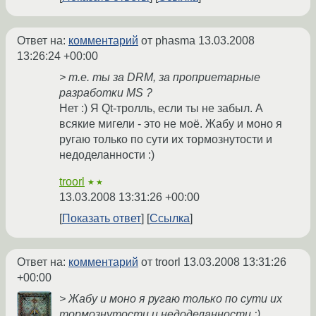
Ответ на:
комментарий
от phasma
13.03.2008
13:26:24 +00:00
> т.е. ты за DRM, за проприетарные
разработки MS ?
Нет :) Я Qt-тролль, если ты не забыл. А
всякие мигели - это не моё. Жабу и моно я
ругаю только по сути их тормознутости и
недоделанности :)
troorl
★★
13.03.2008 13:31:26 +00:00
Показать ответ
Ссылка
Ответ на:
комментарий
от troorl
13.03.2008 13:31:26
+00:00
> Жабу и моно я ругаю только по сути их
тормознутости и недоделанности :)