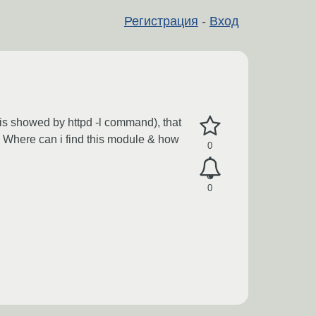
Регистрация
-
Вход
 is showed by httpd -l command), that
. Where can i find this module & how
0
0