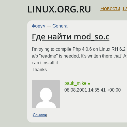
LINUX.ORG.RU
Новости
Г
Форум
—
General
Где найти mod_so.c
I'm trying to compile Php 4.0.6 on Linux RH 6.2 
a/p "readme" is needed. It's written there that
can i install it.
Thanks
pauk_mike
★
08.08.2001 14:35:41 +00:00
Ссылка