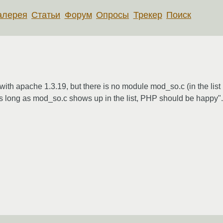
алерея
Статьи
Форум
Опросы
Трекер
Поиск
with apache 1.3.19, but there is no module mod_so.c (in the list
" As long as mod_so.c shows up in the list, PHP should be happy"