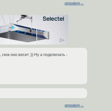
qmodem
→
скок оно весит ;)) Ну а подключать -
qmodem
→