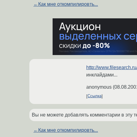
←
Как мне откомпилировть...
http://www.filesearch.ru
инклайдами...
anonymous
(
08.08.200
Ссылка
Вы не можете добавлять комментарии в эту т
←
Как мне откомпилировть...