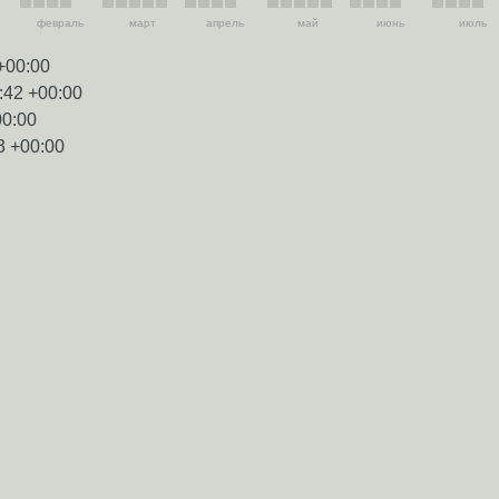
февраль
март
апрель
май
июнь
июль
+00:00
:42 +00:00
00:00
3 +00:00