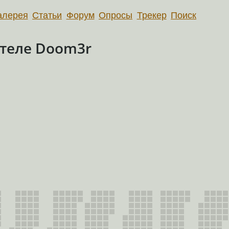
алерея
Статьи
Форум
Опросы
Трекер
Поиск
теле Doom3r