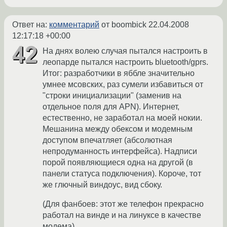
Ответ на:
комментарий
от boombick
22.04.2008
12:17:18 +00:00
На днях волею случая пытался настроить в
леопарде пытался настроить bluetooth/gprs.
Итог: разработчики в яббле значительно
умнее мсовских, раз сумели избавиться от
"строки инициализации" (заменив на
отдельное поля для APN). Интернет,
естественно, не заработал на моей нокии.
Мешанина между обексом и модемным
доступом впечатляет (абсолютная
непродуманность интерфейса). Надписи
порой появляющиеся одна на другой (в
панели статуса подключения). Короче, тот
же глючный виндоус, вид сбоку.
(Для фанбоев: этот же телефон прекрасно
работал на винде и на линуксе в качестве
модема)