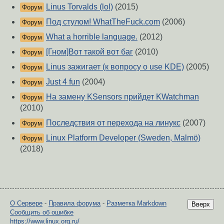
Linus Torvalds (lol)
(2015)
Форум
Под стулом! WhatTheFuck.com
(2006)
Форум
What a horrible language.
(2012)
Форум
[Гном]Вот такой вот баг
(2010)
Форум
Linus зажигает (к вопросу о use KDE)
(2005)
Форум
Just 4 fun
(2004)
Форум
На замену KSensors прийдет KWatchman
Форум
(2010)
Последствия от перехода на линукс
(2007)
Форум
Linux Platform Developer (Sweden, Malmö)
Форум
(2018)
О Сервере
-
Правила форума
-
Разметка Markdown
Вверх
Сообщить об ошибке
https://www.linux.org.ru/