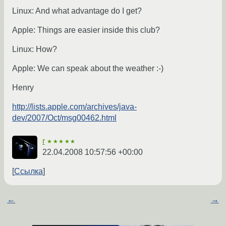
Linux: And what advantage do I get?
Apple: Things are easier inside this club?
Linux: How?
Apple: We can speak about the weather :-)
Henry
http://lists.apple.com/archives/java-
dev/2007/Oct/msg00462.html
r
★★★★★
22.04.2008 10:57:56 +00:00
Ссылка
←
→