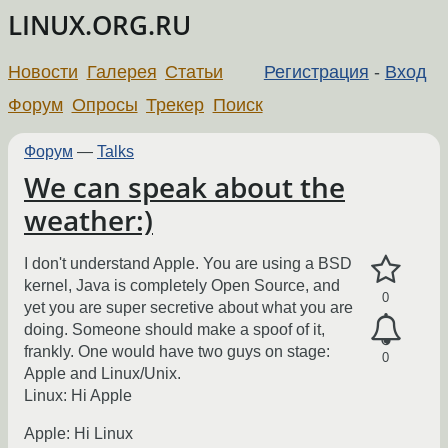
LINUX.ORG.RU
Новости
Галерея
Статьи
Регистрация
-
Вход
Форум
Опросы
Трекер
Поиск
Форум
—
Talks
We can speak about the
weather:)
I don't understand Apple. You are using a BSD
kernel, Java is completely Open Source, and
0
yet you are super secretive about what you are
doing. Someone should make a spoof of it,
frankly. One would have two guys on stage:
0
Apple and Linux/Unix.
Linux: Hi Apple
Apple: Hi Linux