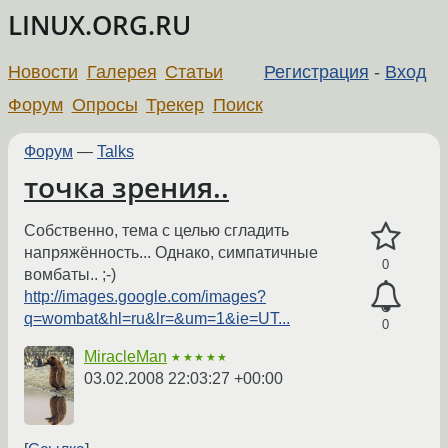
LINUX.ORG.RU
Новости
Галерея
Статьи
Регистрация
-
Вход
Форум
Опросы
Трекер
Поиск
Форум
—
Talks
точка зрения..
Собственно, тема с целью сгладить
напряжённость... Однако, симпатичные
0
вомбаты.. ;-)
http://images.google.com/images?
q=wombat&hl=ru&lr=&um=1&ie=UT...
0
MiracleMan
★★★★★
03.02.2008 22:03:27 +00:00