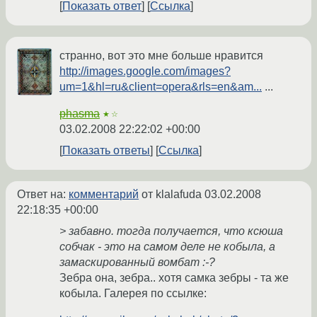
Показать ответ
Ссылка
странно, вот это мне больше нравится
http://images.google.com/images?
um=1&hl=ru&client=opera&rls=en&am...
...
phasma
★☆
03.02.2008 22:22:02 +00:00
Показать ответы
Ссылка
Ответ на:
комментарий
от klalafuda
03.02.2008
22:18:35 +00:00
> забавно. тогда получается, что ксюша
собчак - это на самом деле не кобыла, а
замаскированный вомбат :-?
Зебра она, зебра.. хотя самка зебры - та же
кобыла. Галерея по ссылке: