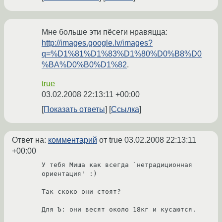
Мне больше эти пёсеги нравяцца:
http://images.google.lv/images?
q=%D1%81%D1%83%D1%80%D0%B8%D0
%BA%D0%B0%D1%82
.
true
03.02.2008 22:13:11 +00:00
Показать ответы
Ссылка
Ответ на:
комментарий
от true
03.02.2008 22:13:11
+00:00
У тебя Миша как всегда `нетрадиционная 
ориентация' :)

Так скоко они стоят?

Для Ъ: они весят около 18кг и кусаются.
