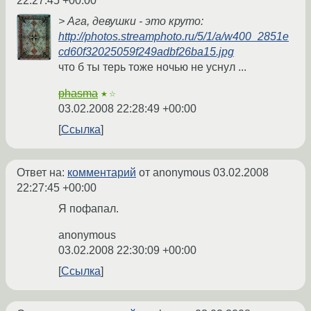
22:27:45 +00:00
> Ага, девушки - это круто:
http://photos.streamphoto.ru/5/1/a/w400_2851e
cd60f32025059f249adbf26ba15.jpg
что б ты терь тоже ночью не уснул ...
phasma
★☆
03.02.2008 22:28:49 +00:00
Ссылка
Ответ на:
комментарий
от anonymous
03.02.2008
22:27:45 +00:00
Я пофапал.
anonymous
03.02.2008 22:30:09 +00:00
Ссылка