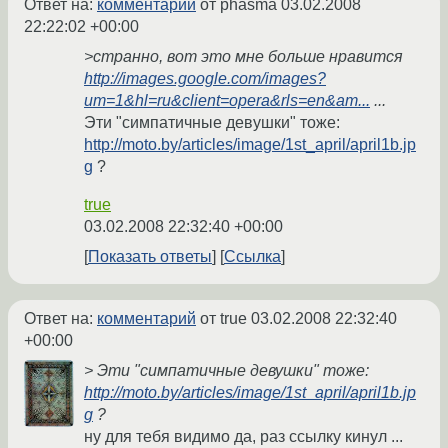
Ответ на:
комментарий
от phasma
03.02.2008
22:22:02 +00:00
>странно, вот это мне больше нравится
http://images.google.com/images?
um=1&hl=ru&client=opera&rls=en&am...
...
Эти "симпатичные девушки" тоже:
http://moto.by/articles/image/1st_april/april1b.jp
g
?
true
03.02.2008 22:32:40 +00:00
Показать ответы
Ссылка
Ответ на:
комментарий
от true
03.02.2008 22:32:40
+00:00
> Эти "симпатичные девушки" тоже:
http://moto.by/articles/image/1st_april/april1b.jp
g
?
ну для тебя видимо да, раз ссылку кинул ...