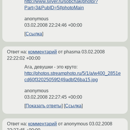
http://www.silver.ru/sobchak/photo/?
Part=3&PubID=5#photoMain
anonymous
03.02.2008 22:24:46 +00:00
Ссылка
Ответ на:
комментарий
от phasma
03.02.2008
22:22:02 +00:00
Ага, девушки - это круто:
http://photos.streamphoto.ru/5/1/a/w400_2851e
cd60f32025059f249adbf26ba15.jpg
anonymous
03.02.2008 22:27:45 +00:00
Показать ответы
Ссылка
Ответ на:
комментарий
от anonymous
03.02.2008