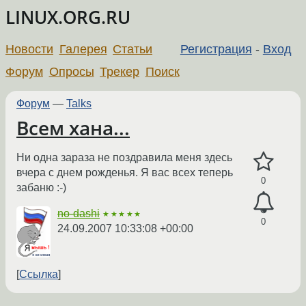
LINUX.ORG.RU
Новости
Галерея
Статьи
Регистрация
-
Вход
Форум
Опросы
Трекер
Поиск
Форум
—
Talks
Всем хана...
Ни одна зараза не поздравила меня здесь
вчера с днем рожденья. Я вас всех теперь
0
забаню :-)
no-dashi
★★★★★
0
24.09.2007 10:33:08 +00:00
Ссылка