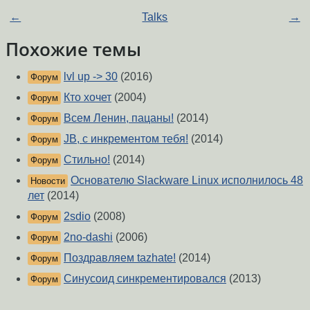
←
Talks
→
Похожие темы
lvl up -> 30
(2016)
Форум
Кто хочет
(2004)
Форум
Всем Ленин, пацаны!
(2014)
Форум
JB, с инкрементом тебя!
(2014)
Форум
Стильно!
(2014)
Форум
Основателю Slackware Linux исполнилось 48
Новости
лет
(2014)
2sdio
(2008)
Форум
2no-dashi
(2006)
Форум
Поздравляем tazhate!
(2014)
Форум
Синусоид синкрементировался
(2013)
Форум