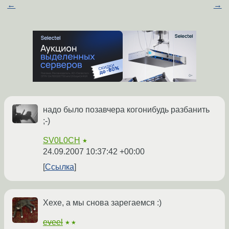
←
→
надо было позавчера когонибудь разбанить
;-)
SV0L0CH
★
24.09.2007 10:37:42 +00:00
Ссылка
Хехе, а мы снова зарегаемся :)
eveel
★★