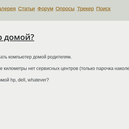
алерея
Статьи
Форум
Опросы
Трекер
Поиск
 домой?
ать компьютер домой родителям.
ие километры нет сервисных центров (только парочка накол
ой hp, dell, whatever?