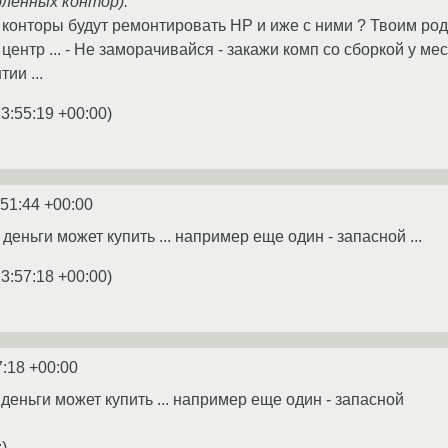
оленных контор).
конторы будут ремонтировать HP и иже с ними ? Твоим ро
 центр ... - Не заморачивайся - закажи комп со сборкой у ме
ии ...
13:55:19 +00:00
)
:51:44 +00:00
еньги может купить ... например еще один - запасной ...
13:57:18 +00:00
)
7:18 +00:00
деньги может купить ... например еще один - запасной
)