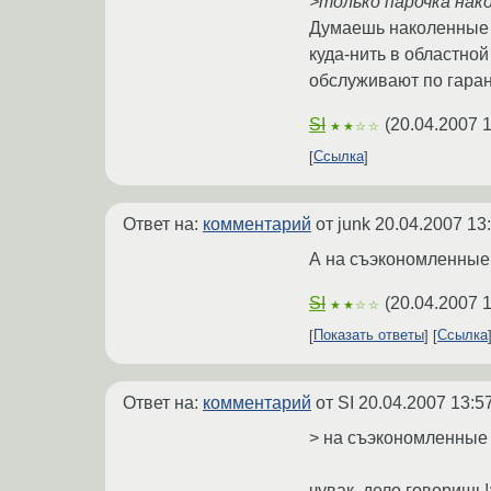
>только парочка нак
Думаешь наколенные 
куда-нить в областной
обслуживают по гарант
SI
(
20.04.2007 
★★☆☆
Ссылка
Ответ на:
комментарий
от junk
20.04.2007 13
А на съэкономленные д
SI
(
20.04.2007 
★★☆☆
Показать ответы
Ссылка
Ответ на:
комментарий
от SI
20.04.2007 13:5
> на съэкономленные 
чувак, дело говоришь!: