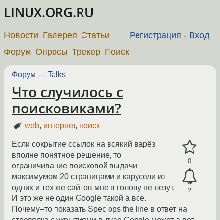
LINUX.ORG.RU
Новости
Галерея
Статьи
Регистрация
-
Вход
Форум
Опросы
Трекер
Поиск
Форум
—
Talks
Что случилось с
поисковиками?
web
,
интернет
,
поиск
Если сокрытие ссылок на всякий варёз
вполне понятное решение, то
0
ограничивание поисковой выдачи
максимумом 20 страницами и карусели из
одних и тех же сайтов мне в голову не лезут.
2
И это же не один Google такой а все.
Почему–то показать Spec ops the line в ответ на
стрелялка с укрытиями в дуае Google может а вот