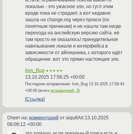
локалью - это ужасное зло, но гугл этим
вроде пока не страдает. а вот недавно
зашла на change.org через прокси (по
понятным причинам) и не нашла там нигде
перехода на английскую версию сайта. её
там просто не оказалось! принудительное
навязывание локали и интерфейса в
зависимости от айпишника, с которого идёт
обращение. вот это прямо настоящее зло.
Iron_Bug
★★★★★
13.10.2025 17:56:25 +00:00
Последнее исправление: Iron_Bug
13.10.2025 17:59:43
+00:00
(всего
исправлений: 3
)
Ссылка
Ответ на:
комментарий
от aiqu6Ait
13.10.2025
06:06:12 +00:00
это хорошо, если локальный поиск есть и