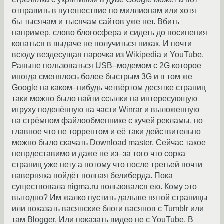
отправить в путешествие по миллионам или хотя
бы тысячам и тысячам сайтов уже нет. Вбить
например, слово блогосфера и сидеть до посинения
копаться в выдаче не получиться никак. И почти
всюду вездесущая парочка из Wikipedia и YouTube.
Раньше пользоваться USB–модемом с 2G которое
иногда сменялось более быстрым 3G и в том же
Google на каком–нибудь четвёртом десятке страниц
таки можно было найти ссылки на интересующую
игруху поделённую на части Winrar и выложенную
на стрёмном файлообменнике с кучей рекламы, но
главное что не торрентом и её таки действительно
можно было скачать Download master. Сейчас такое
непрдеставимо и даже не из–за того что сорка
страниц уже нету а потому что после третьей почти
наверняка пойдёт полная белиберда. Пока
существовала nigma.ru пользовался ею. Кому это
выгодно? Им жалко пустить дальше пятой страницы
или показать васянские блоги васянов с Tumblr или
там Blogger. Или показать видео не с YouTube. В