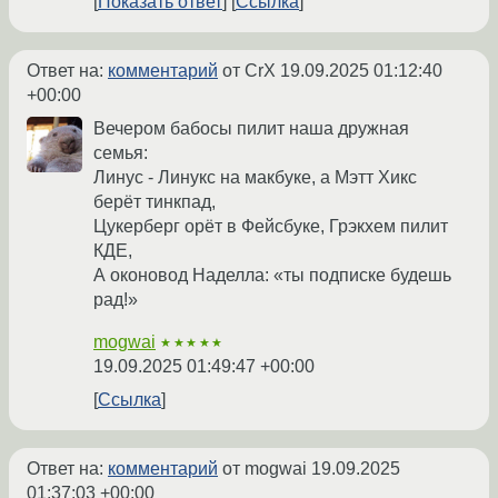
Показать ответ
Ссылка
Ответ на:
комментарий
от CrX
19.09.2025 01:12:40
+00:00
Вечером бабосы пилит наша дружная
семья:
Линус - Линукс на макбуке, а Мэтт Хикс
берёт тинкпад,
Цукерберг орёт в Фейсбуке, Грэкхем пилит
КДЕ,
А оконовод Наделла: «ты подписке будешь
рад!»
mogwai
★★★★★
19.09.2025 01:49:47 +00:00
Ссылка
Ответ на:
комментарий
от mogwai
19.09.2025
01:37:03 +00:00