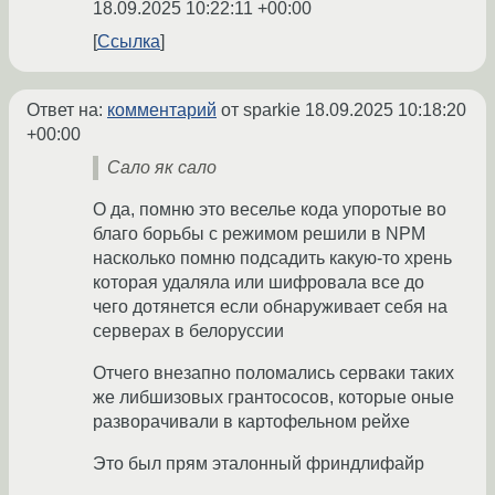
18.09.2025 10:22:11 +00:00
Ссылка
Ответ на:
комментарий
от sparkie
18.09.2025 10:18:20
+00:00
Сало як сало
О да, помню это веселье кода упоротые во
благо борьбы с режимом решили в NPM
насколько помню подсадить какую-то хрень
которая удаляла или шифровала все до
чего дотянется если обнаруживает себя на
серверах в белоруссии
Отчего внезапно поломались серваки таких
же либшизовых грантососов, которые оные
разворачивали в картофельном рейхе
Это был прям эталонный фриндлифайр