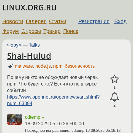
LINUX.ORG.RU
Новости
Галерея
Статьи
Регистрация
-
Вход
Форум
Опросы
Трекер
Поиск
Форум
—
Talks
Shai-Hulud
malware
,
node.js
,
npm
,
безопасность
Почему никто не обсуждает новый червь
npm. Что будет с жс? Если кто не в курсе
1
событий
https://www.opennet.ru/opennews/art.shtml?
num=63894
2
cdtemp
★
18.09.2025 05:16:26 +00:00
Последнее исправление: cdtemp
18.09.2025 05:19:12