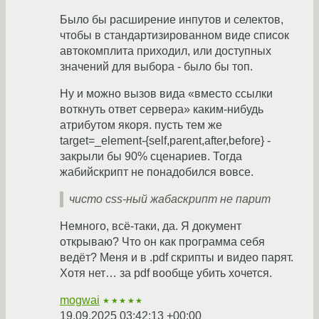
Было бы расширение инпутов и селектов,
чтобы в стандартизированном виде список
автокомплита приходил, или доступных
значений для выбора - было бы топ.
Ну и можно вызов вида «вместо ссылки
воткнуть ответ сервера» каким-нибудь
атрибутом якоря. пусть тем же
target=_element-{self,parent,after,before} -
закрыли бы 90% сценариев. Тогда
жабийскрипт не понадобился вовсе.
чисто css-ный жабаскрипт не парит
Немного, всё-таки, да. Я документ
открываю? Что он как программа себя
ведёт? Меня и в .pdf скрипты и видео парят.
Хотя нет… за pdf вообще убить хочется.
mogwai
★★★★★
19.09.2025 03:42:13 +00:00