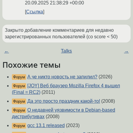
20.09.2025 21:38:29 +00:00
Ссылка
Закрыто добавление комментариев для недавно
зарегистрированных пользователей (со score < 50)
←
Talks
→
Похожие темы
А че никто новость не запилил?
(2026)
Форум
[JOY] Веб браузер Mozilla Firefox 4 вышел
Форум
(Final = RC2)
(2011)
Да это просто праздник какой-то!
(2008)
Форум
О недавней уязвимости в Debian-based
Форум
дистрибутивах
(2008)
gcc 13.1 released
(2023)
Форум