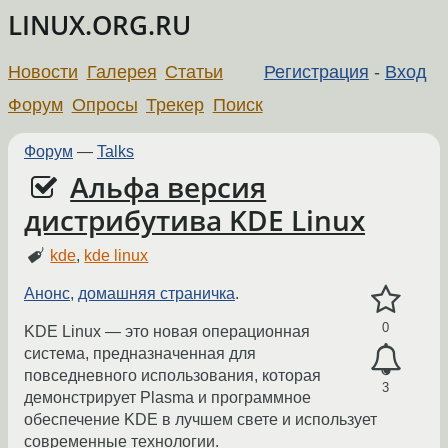
LINUX.ORG.RU
Новости
Галерея
Статьи
Регистрация
-
Вход
Форум
Опросы
Трекер
Поиск
Форум
—
Talks
Альфа версия
дистрибутива KDE Linux
kde
,
kde linux
Анонс
,
домашняя страничка
.
0
KDE Linux — это новая операционная
система, предназначенная для
повседневного использования, которая
3
демонстрирует Plasma и программное
обеспечение KDE в лучшем свете и использует
современные технологии.