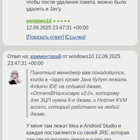
чтобы после удаления пакета, можно было
удалить и Jav'у.
windows10
★★★★★
12.09.2025 23:47:31 +00:00
Показать ответ
Ссылка
Ответ на:
комментарий
от windows10
12.09.2025
23:47:31 +00:00
Пакетный менеджер вам понадобится,
когда в ~/apps кроме Java будут лежать
Arduino IDE на седьмой джаве,
«ОтчетВНалоговую v2.0», которому
для ЭЦП нужна 6-я джава, и Hetzner KVM
access, который работает на любой
джаве.
У меня там лежат Idea и Android Studio и
каждая поставляется со своей JRE, которая
там где-то внутрях лежит и я про это