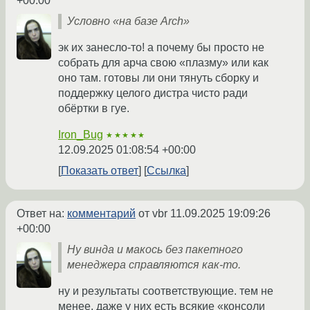
+00:00
Условно «на базе Arch»
эк их занесло-то! а почему бы просто не
собрать для арча свою «плазму» или как
оно там. готовы ли они тянуть сборку и
поддержку целого дистра чисто ради
обёртки в гуе.
Iron_Bug
★★★★★
12.09.2025 01:08:54 +00:00
Показать ответ
Ссылка
Ответ на:
комментарий
от vbr
11.09.2025 19:09:26
+00:00
Ну винда и макось без пакетного
менеджера справляются как-то.
ну и результаты соответствующие. тем не
менее, даже у них есть всякие «консоли