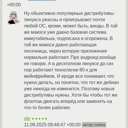
+00:00
Ну объективно популярные дистрибутивы
линукса ужасны и проигрывают почти
любой ОС, кроме, может быть, винды. В той
же макоси уже давно базовая система
иммутабельна, подписана и огорожена. В
той же макоси давно работающая
песочница, через которую приложения
нормально работают. Про андроид вообще
не говорю. А в десктопном линуксе до сих
пор работают технологии 80-х для
мейнфреймов. И вроде все понимают, что
нужно делать, но понятно, что тот же дебиан
уже никогда не изменится. Поэтому новые
дистрибутивы нужны. Хотя бы чтобы тот же
флатпак двигать вперёд или заменять на
что-то более рабочее.
vbr
★★★★★
11.09.2025 09:48:47 +00:00
автор топика