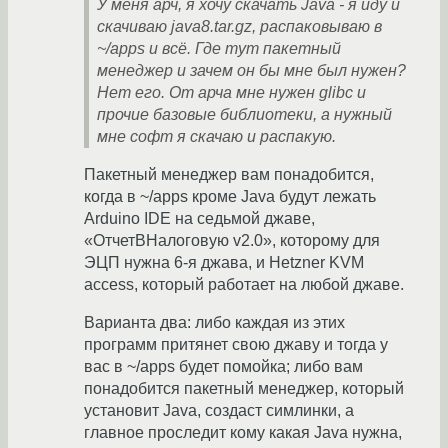
У меня арч, я хочу скачать Java - я иду и
скачиваю java8.tar.gz, распаковываю в
~/apps и всё. Где тут пакетный
менеджер и зачем он бы мне был нужен?
Нет его. От арча мне нужен glibc и
прочие базовые библиотеки, а нужный
мне софт я скачаю и распакую.
Пакетный менеджер вам понадобится,
когда в ~/apps кроме Java будут лежать
Arduino IDE на седьмой джаве,
«ОтчетВНалоговую v2.0», которому для
ЭЦП нужна 6-я джава, и Hetzner KVM
access, который работает на любой джаве.
Варианта два: либо каждая из этих
программ притянет свою джаву и тогда у
вас в ~/apps будет помойка; либо вам
понадобится пакетный менеджер, который
установит Java, создаст симлинки, а
главное проследит кому какая Java нужна,