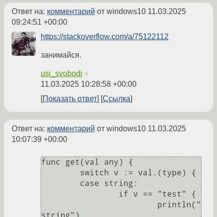
Ответ на:
комментарий
от windows10
11.03.2025
09:24:51 +00:00
https://stackoverflow.com/a/75122112
занимайся.
usi_svobodi
☆
11.03.2025 10:28:58 +00:00
Показать ответ
Ссылка
Ответ на:
комментарий
от windows10
11.03.2025
10:07:39 +00:00
func get(val any) {

	switch v := val.(type) {

	case string:

		if v == "test" {

			println("
string")
