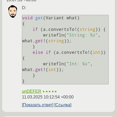
D:
void
get
(
Variant what
)
{

if
 (a.convertsTo!(
string
)) {

        writefln(
"String: %s"
, 
what.
get
!(
string
));

    }

else
if
 (a.convertsTo!(
int
)) 
{

        writefln(
"Int: %s"
, 
what.
get
!(
int
));

    }

unDEFER
★★★★★
11.03.2025 10:12:54 +00:00
Показать ответ
Ссылка