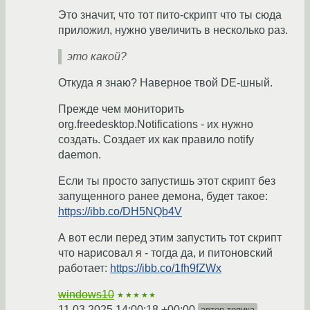
Это значит, что тот пито-скрипт что ты сюда
приложил, нужно увеличить в несколько раз.
это какой?
Откуда я знаю? Наверное твой DE-шный.
Прежде чем мониторить
org.freedesktop.Notifications - их нужно
создать. Создает их как правило notify
daemon.
Если ты просто запустишь этот скрипт без
запущенного ранее демона, будет такое:
https://ibb.co/DH5NQb4V
А вот если перед этим запустить тот скрипт
что нарисовал я - тогда да, и питоновский
работает:
https://ibb.co/1fh9fZWx
windows10
★★★★★
11.03.2025 14:00:18 +00:00
автор топика