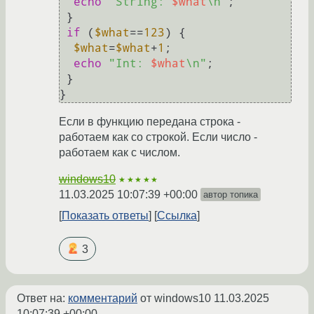
echo
"String: 
$what
\n"
;

 }

if
 (
$what
==
123
) {

$what
=
$what
+
1
;

echo
"Int: 
$what
\n"
;

 }

Если в функцию передана строка -
работаем как со строкой. Если число -
работаем как с числом.
windows10
★★★★★
11.03.2025 10:07:39 +00:00
автор топика
Показать ответы
Ссылка
3
Ответ на:
комментарий
от windows10
11.03.2025
10:07:39 +00:00