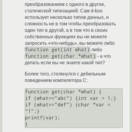
преобразованием с одного в другое,
статической типизацией. Сам d-bus
использует несколько типов данных, и
сложность не в том чтобы преобразовать
один тип в другой, а в том что в своих
собственных функциях вы не можете
запросить «что-нибудь», вы можете либо
function get(int what)
либо
function get(char *what)
- а что
делать если вы не знаете какой тип?
Более того, столкнулся с дебильным
поведением компилятора С:
function get(char *what) {

if (what=="abc") {int var = 1;}

if (what=="def") {char *var = 
"1";}

printf(var);
