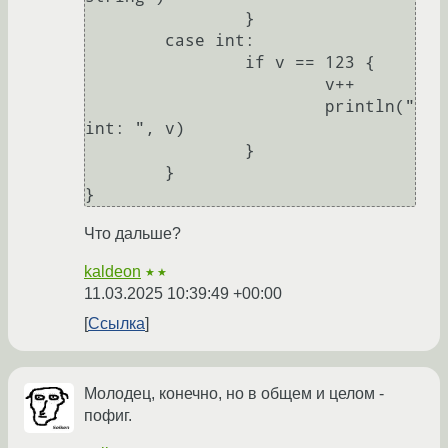
		}

	case int:

		if v == 123 {

			v++

			println("
int: ", v)

		}

	}

Что дальше?
kaldeon
★★
11.03.2025 10:39:49 +00:00
Ссылка
Молодец, конечно, но в общем и целом -
пофиг.