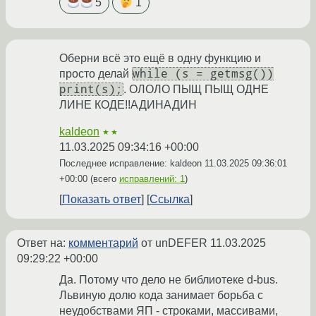
5
1
Оберни всё это ещё в одну функцию и
while (s = getmsg())
просто делай
print(s);
. ОЛОЛО ПЫЩ ПЫЩ ОДНЕ
ЛИНЕ КОДЕ!!АДИНАДИН
kaldeon
★★
11.03.2025 09:34:16 +00:00
Последнее исправление: kaldeon
11.03.2025 09:36:01
+00:00
(всего
исправлений: 1
)
Показать ответ
Ссылка
Ответ на:
комментарий
от unDEFER
11.03.2025
09:29:22 +00:00
Да. Потому что дело не библиотеке d-bus.
Львиную долю кода занимает борьба с
неудобствами ЯП - строками, массивами,