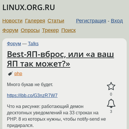
LINUX.ORG.RU
Новости
Галерея
Статьи
Регистрация
-
Вход
Форум
Опросы
Трекер
Поиск
Форум
—
Talks
Best-ЯП-вброс, или «а ваш
ЯП так может?»
php
Много букав не будет.
0
https://ibb.co/G3nzR7W7
Что на рисунке: работающий демон
3
десктопных уведомлений на 33 строках на
PHP. 8 из которых нужны, чтобы notify-send не
придирался.