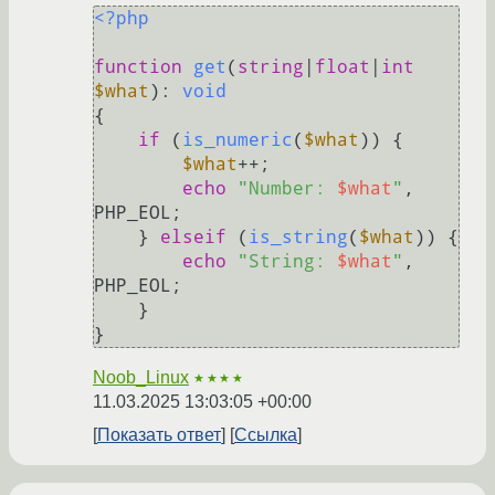
<?php
function
get
(
string
|
float
|
int
$what
): 
void
{

if
 (
is_numeric
(
$what
)) {

$what
++;

echo
"Number: 
$what
"
, 
PHP_EOL;

    } 
elseif
 (
is_string
(
$what
)) {

echo
"String: 
$what
"
, 
PHP_EOL;

    }

Noob_Linux
★★★★
11.03.2025 13:03:05 +00:00
Показать ответ
Ссылка