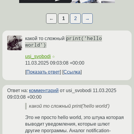
←
1
2
→
print('hello
какой то сложный
world')
usi_svobodi
☆
11.03.2025 09:03:08 +00:00
Показать ответ
Ссылка
Ответ на:
комментарий
от usi_svobodi
11.03.2025
09:03:08 +00:00
какой то сложный print('hello world')
Это не просто hello world, это штука которая
выводит уведомления, которые шлют
другие программы. Аналог notification-