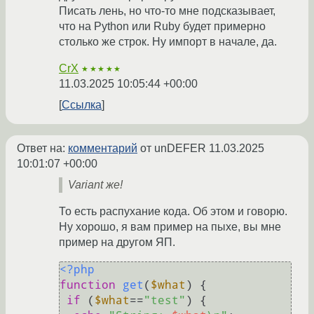
Писать лень, но что-то мне подсказывает,
что на Python или Ruby будет примерно
столько же строк. Ну импорт в начале, да.
CrX
★★★★★
11.03.2025 10:05:44 +00:00
Ссылка
Ответ на:
комментарий
от unDEFER
11.03.2025
10:01:07 +00:00
Variant же!
То есть распухание кода. Об этом и говорю.
Ну хорошо, я вам пример на пыхе, вы мне
пример на другом ЯП.
<?php
function
get
(
$what
) 
{

if
 (
$what
==
"test"
) {
