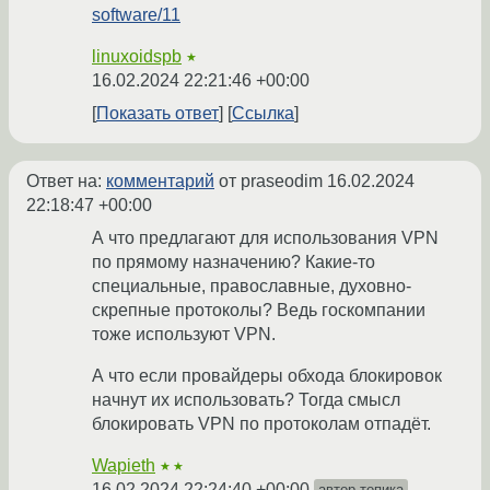
software/11
linuxoidspb
★
16.02.2024 22:21:46 +00:00
Показать ответ
Ссылка
Ответ на:
комментарий
от praseodim
16.02.2024
22:18:47 +00:00
А что предлагают для использования VPN
по прямому назначению? Какие-то
специальные, православные, духовно-
скрепные протоколы? Ведь госкомпании
тоже используют VPN.
А что если провайдеры обхода блокировок
начнут их использовать? Тогда смысл
блокировать VPN по протоколам отпадёт.
Wapieth
★★
16.02.2024 22:24:40 +00:00
автор топика