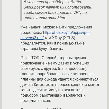
А что если провайдеры обхода
блокировок начнут их использовать?
Тогда смысл блокировать VPN по
протоколам отпадёт.
Уже начали, можно найти предложения
вроде таких
https://hostkey.ru/apps/vpn-
servers/3x-ui/
там XRay (XTLS)
предлагается. Как я понимаю такие
страницы будут банить.
Плюс TOR. С одной стороны прямое
подключение к нему давно и успешно
блокируют, с другой, (я не пробовал)
говорят попробовав разные встроенные
плагины для обхода удается сконнектиться
даже в Китае, хотя процесс коннекта может
занять десятки минут, а вся возня с
подбором работающих вариантов и
несколько часов.