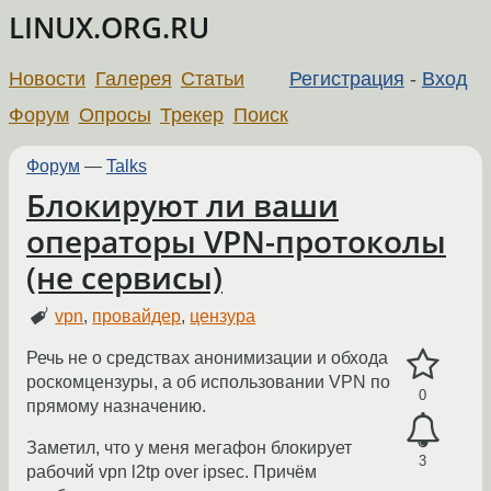
LINUX.ORG.RU
Новости
Галерея
Статьи
Регистрация
-
Вход
Форум
Опросы
Трекер
Поиск
Форум
—
Talks
Блокируют ли ваши
операторы VPN-протоколы
(не сервисы)
vpn
,
провайдер
,
цензура
Речь не о средствах анонимизации и обхода
роскомцензуры, а об использовании VPN по
0
прямому назначению.
Заметил, что у меня мегафон блокирует
3
рабочий vpn l2tp over ipsec. Причём