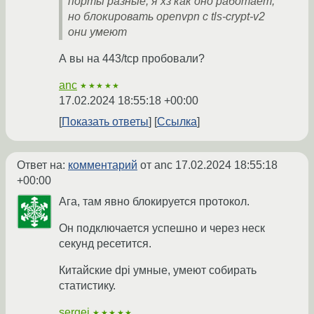
порты разные, я хз как оно работает,
но блокировать openvpn с tls-crypt-v2
они умеют
А вы на 443/tcp пробовали?
anc
★★★★★
17.02.2024 18:55:18 +00:00
Показать ответы
Ссылка
Ответ на:
комментарий
от anc
17.02.2024 18:55:18
+00:00
Ага, там явно блокируется протокол.
Он подключается успешно и через неск
секунд ресетится.
Китайские dpi умные, умеют собирать
статистику.
sergej
★★★★★