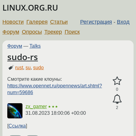
LINUX.ORG.RU
Новости
Галерея
Статьи
Регистрация
-
Вход
Форум
Опросы
Трекер
Поиск
Форум
—
Talks
sudo-rs
rust
,
su
,
sudo
Смотрите какие клоуны:
https://www.opennet.ru/opennews/art.shtml?
0
num=59686
zx_gamer
★★★
2
31.08.2023 18:00:06 +00:00
Ссылка