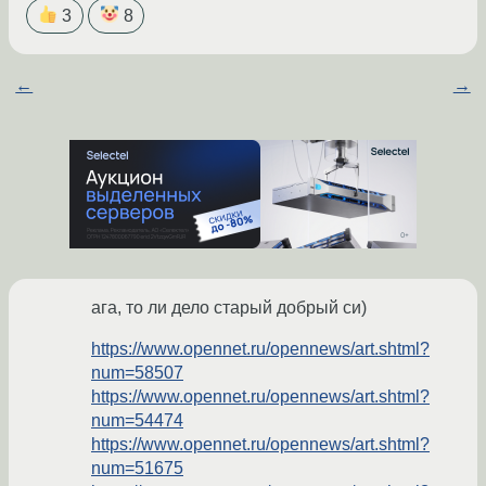
3
8
←
→
ага, то ли дело старый добрый си)
https://www.opennet.ru/opennews/art.shtml?
num=58507
https://www.opennet.ru/opennews/art.shtml?
num=54474
https://www.opennet.ru/opennews/art.shtml?
num=51675