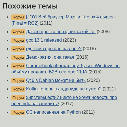
Похожие темы
[JOY] Веб браузер Mozilla Firefox 4 вышел
Форум
(Final = RC2)
(2011)
Да это просто праздник какой-то!
(2008)
Форум
gcc 13.1 released
(2023)
Форум
где тема про dart на лоре?
(2018)
Форум
Демократия, она такая
(2016)
Форум
Chromebook обогнал ноутбуки с Windows по
Форум
объёму продаж в B2B-секторе США
(2015)
Qt 6 в Debian может не быть
(2020)
Форум
Kotlin теперь в андроиде не нужен?
(2021)
Форум
хипстеры есть? никто не хочет новость про
Форум
openindiana запилить?
(2017)
ОС написанная на Python
(2011)
Форум