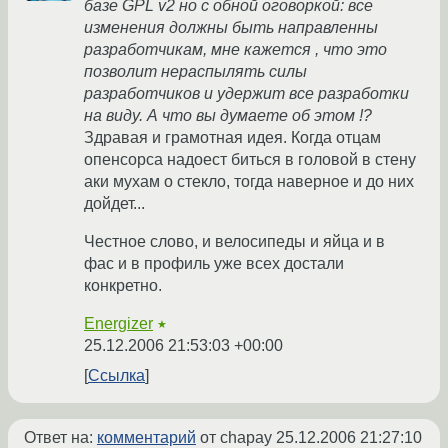
базе GPL v2 но с обной оговоркой: все
изменения должны быть направленны
разработчикам, мне кажется , что это
позволит нераспылять силы
разработчиков и удержит все разработки
на виду. А что вы думаете об этом !?
Здравая и грамотная идея. Когда отцам
опенсорса надоест биться в головой в стену
аки мухам о стекло, тогда наверное и до них
дойдет...
Честное слово, и велосипеды и яйца и в
фас и в профиль уже всех достали
конкретно.
Energizer
★
25.12.2006 21:53:03 +00:00
Ссылка
Ответ на:
комментарий
от chapay
25.12.2006 21:27:10