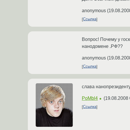
anonymous
(
19.08.200
Ссылка
Вопрос! Почему у гос
нанодомене .РФ??
anonymous
(
19.08.200
Ссылка
слава нанопрезиденту
PoMbl4
(
19.08.2008 
★
Ссылка