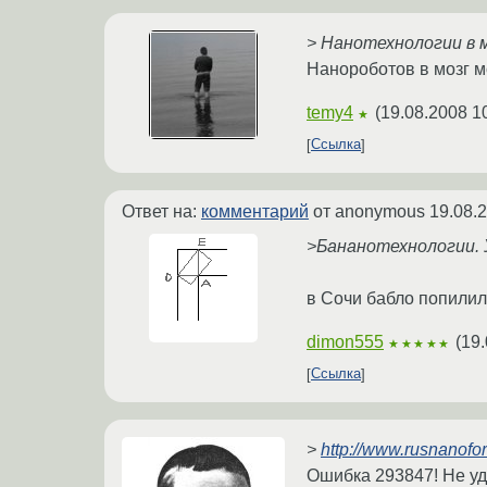
> Нанотехнологии в м
Нанороботов в мозг 
temy4
(
19.08.2008 1
★
Ссылка
Ответ на:
комментарий
от anonymous
19.08.
>Бананотехнологии. 
в Сочи бабло попили
dimon555
(
19.
★★★★★
Ссылка
>
http://www.rusnanofo
Ошибка 293847! Не уд