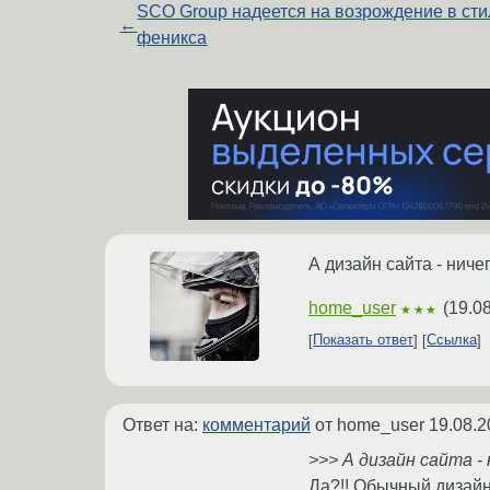
SCO Group надеется на возрождение в сти
←
феникса
А дизайн сайта - ничег
home_user
(
19.0
★★★
Показать ответ
Ссылка
Ответ на:
комментарий
от home_user
19.08.2
>>> А дизайн сайта - 
Да?!! Обычный дизайн.