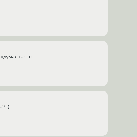
подумал как то
? :)