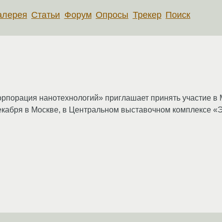
алерея
Статьи
Форум
Опросы
Трекер
Поиск
орпорация нанотехнологий» приглашает принять участие 
екабря в Москве, в Центральном выставочном комплексе «