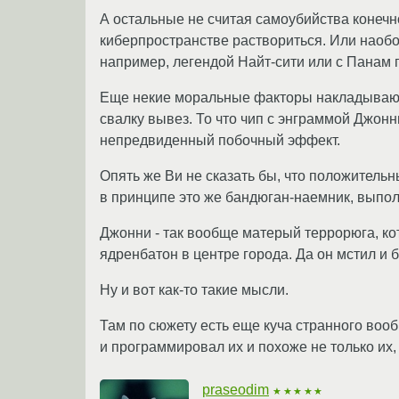
А остальные не считая самоубийства конечно
киберпространстве раствориться. Или наобо
например, легендой Найт-сити или с Панам 
Еще некие моральные факторы накладываются
свалку вывез. То что чип с энграммой Джонн
непредвиденный побочный эффект.
Опять же Ви не сказать бы, что положительн
в принципе это же бандюган-наемник, выпо
Джонни - так вообще матерый теppоpюга, ко
ядренбатон в центре города. Да он мстил и 
Ну и вот как-то такие мысли.
Там по сюжету есть еще куча странного вооб
и программировал их и похоже не только их, к
praseodim
★★★★★