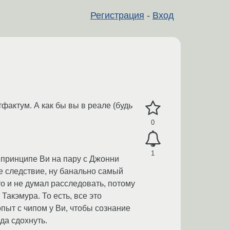
Регистрация
-
Вход
тфактум. А как бы вы в реале (будь
0
1
 принципе Ви на пару с Джонни
е следствие, ну банально самый
о и не думал расследовать, потому
Такэмура. То есть, все это
пыт с чипом у Ви, чтобы сознание
да сдохнуть.