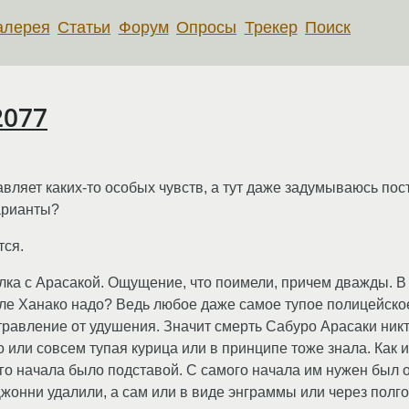
алерея
Статьи
Форум
Опросы
Трекер
Поиск
2077
авляет каких-то особых чувств, а тут даже задумываюсь пос
варианты?
тся.
елка с Арасакой. Ощущение, что поимели, причем дважды. В
деле Ханако надо? Ведь любое даже самое тупое полицейско
травление от удушения. Значит смерть Сабуро Арасаки никт
 или совсем тупая курица или в принципе тоже знала. Как и 
о начала было подставой. С самого начала им нужен был о
Джонни удалили, а сам или в виде энграммы или через полго