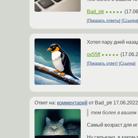
Bad_ptr
(
17.06
★★★★★
Показать ответы
Ссылка
Хотел пару дней назад 
ox55ff
(
17.06.
★★★★★
Показать ответ
Ссылка
Ответ на:
комментарий
от Bad_ptr
17.06.2022
тем более в вашем
Самый возраст для иг
Ну серьезно, в каком