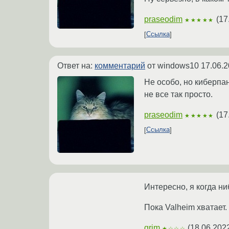
praseodim
(
17
★★★★★
Ссылка
Ответ на:
комментарий
от windows10
17.06.2
Не особо, но киберпан
не все так просто.
praseodim
(
17
★★★★★
Ссылка
Интересно, я когда н
Пока Valheim хватает.
grim
(
18.06.202
★☆☆☆