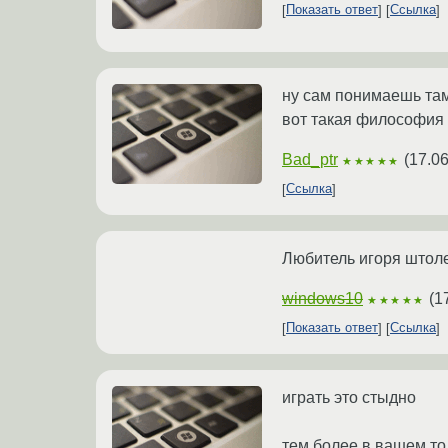
Показать ответ
Ссылка
ну сам понимаешь та
вот такая философия
Bad_ptr
(
17.06
★★★★★
Ссылка
Любитель игоря штол
windows10
(
1
★★★★★
Показать ответ
Ссылка
играть это стыдно
тем более в вашем то