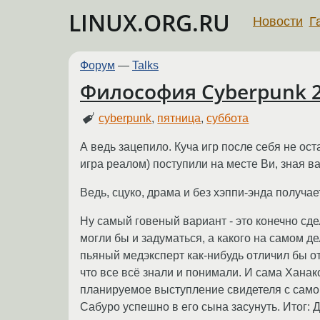
LINUX.ORG.RU
Новости
Г
Форум
—
Talks
Философия Cyberpunk 
cyberpunk
,
пятница
,
суббота
А ведь зацепило. Куча игр после себя не ост
игра реалом) поступили на месте Ви, зная 
Ведь, сцуко, драма и без хэппи-энда получае
Ну самый говеный вариант - это конечно сд
могли бы и задуматься, а какого на самом 
пьяный медэксперт как-нибудь отличил бы о
что все всё знали и понимали. И сама Ханако
планируемое выступление свидетеля с самог
Сабуро успешно в его сына засунуть. Итог: 