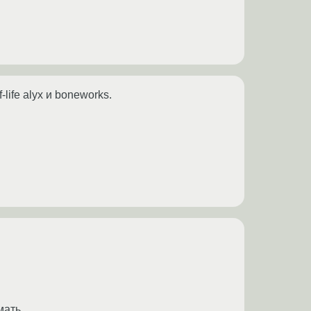
life alyx и boneworks.
мать.