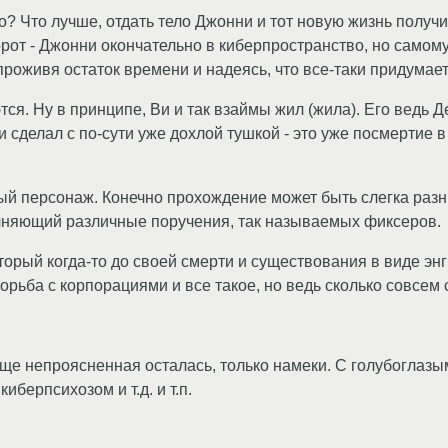
? Что лучше, отдать тело Джонни и тот новую жизнь получит
рот - Джонни окончательно в киберпространство, но самому
проживя остаток времени и надеясь, что все-таки придумае
. Ну в принципе, Ви и так взаймы жил (жила). Его ведь Д
и сделал с по-сути уже дохлой тушкой - это уже посмертие 
ый персонаж. Конечно прохождение может быть слегка разны
лняющий различные поручения, так называемых фиксеров.
торый когда-то до своей смерти и существования в виде эн
борьба с корпорациями и все такое, но ведь сколько совсем
ще непроясненная осталась, только намеки. С голубоглазым
иберпсихозом и т.д. и т.п.