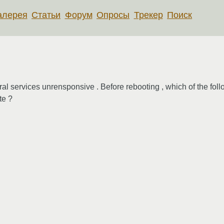
алерея
Статьи
Форум
Опросы
Трекер
Поиск
ral services unrensponsive . Before rebooting , which of the f
te ?