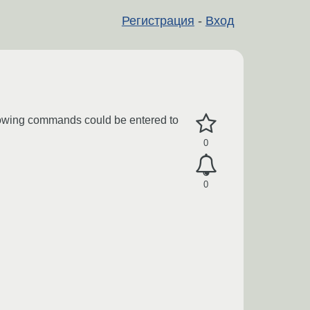
Регистрация
-
Вход
ollowing commands could be entered to
0
0