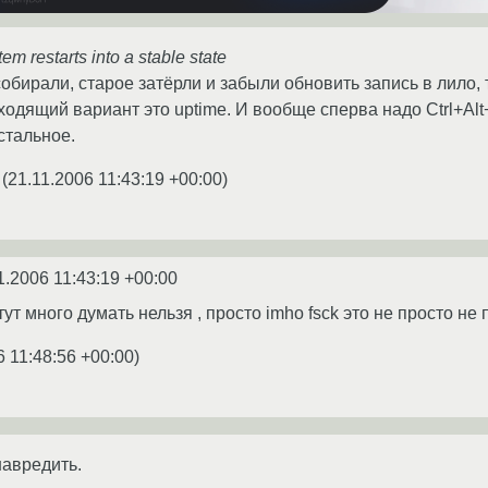
em restarts into a stable state
бирали, старое затёрли и забыли обновить запись в лило, т
дящий вариант это uptime. И вообще сперва надо Ctrl+Alt+F
стальное.
(
21.11.2006 11:43:19 +00:00
)
1.2006 11:43:19 +00:00
 тут много думать нельзя , просто imho fsck это не просто н
6 11:48:56 +00:00
)
навредить.