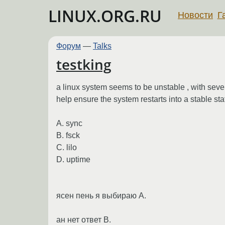
LINUX.ORG.RU
Новости
Г
Форум
—
Talks
testking
a linux system seems to be unstable , with seve
help ensure the system restarts into a stable sta
A. sync
B. fsck
C. lilo
D. uptime
ясен пень я выбираю А.
ан нет ответ B.