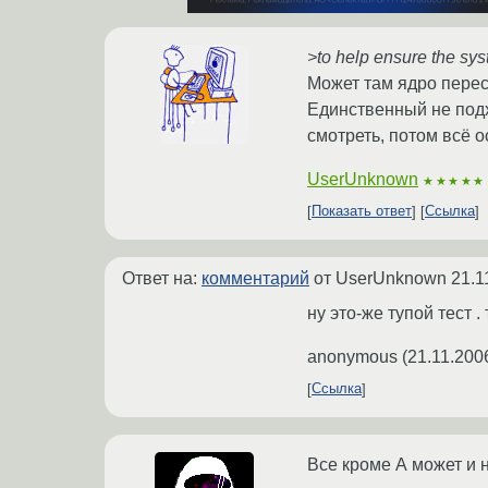
>to help ensure the syst
Может там ядро пересо
Единственный не подхо
смотреть, потом всё о
UserUnknown
★★★★★
Показать ответ
Ссылка
Ответ на:
комментарий
от UserUnknown
21.1
ну это-же тупой тест .
anonymous
(
21.11.200
Ссылка
Все кроме А может и 