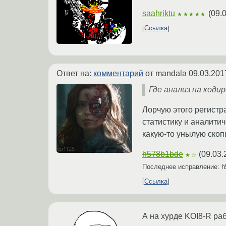
saahriktu
(
09.
★★★★★
Ссылка
Ответ на:
комментарий
от mandala
09.03.201
Где анализ на коди
Лорчую этого регистр
статистику и аналит
какую-то унылую скоп
h578b1bde
(
09.03.
★☆
Последнее исправление: 
Ссылка
А на хурде KOI8-R ра