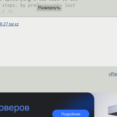
Развернуть
-8.27.tar.xz
«Ро