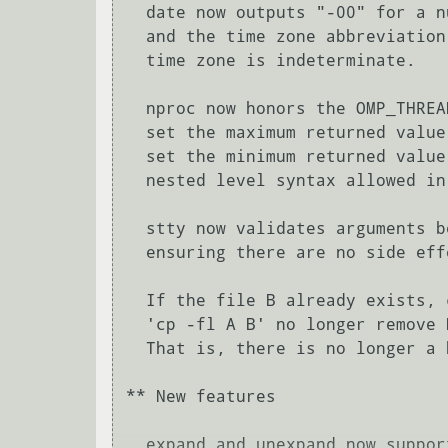
  date now outputs "-00" for a numeric time zone if the time is UTC

  and the time zone abbreviation begins with "-", indicating that the

  time zone is indeterminate.

  nproc now honors the OMP_THREAD_LIMIT environment variable to

  set the maximum returned value.  OMP_NUM_THREADS continues to

  set the minimum returned value, but is updated to support the

  nested level syntax allowed in this variable.

  stty now validates arguments before interacting with the device,

  ensuring there are no side effects to specifying an invalid option.

  If the file B already exists, commands like 'ln -f A B' and

  'cp -fl A B' no longer remove B before creating the new link.

  That is, there is no longer a brief moment when B does not exist.

** New features

  expand and unexpand now support specifying a tab size to use
