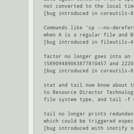
  not converted to the local time zone, and remained in the specified one.

  [bug introduced in coreutils-8.26]

  Commands like 'cp --no-dereference -l A B' are no longer quiet no-ops

  when A is a regular file and B is a symbolic link that points to A.

  [bug introduced in fileutils-4.0]

  factor no longer goes into an infinite loop for certain numbers like

  158909489063877810457 and 222087527029934481871.

  [bug introduced in coreutils-8.20]

  stat and tail now know about the "rdt" file system, which is an interface

  to Resource Director Technology.  stat -f --format=%T now reports the

  file system type, and tail -f uses inotify.

  tail no longer prints redundant file headers with interleaved inotify events,

  which could be triggered especially when tail was suspended and resumed.

  [bug introduced with inotify support added in coreutils-7.5]
