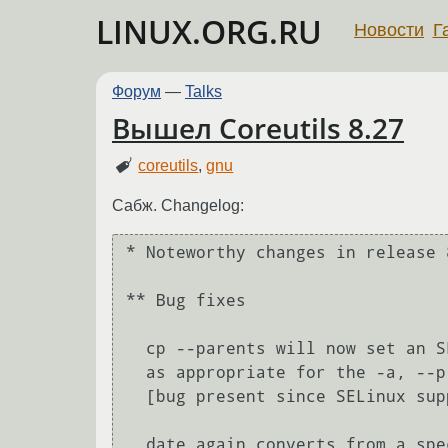
LINUX.ORG.RU
Новости
Г
Форум
—
Talks
Вышел Coreutils 8.27
coreutils
,
gnu
Сабж. Changelog:
* Noteworthy changes in release 
** Bug fixes

  cp --parents will now set an SELinux context for created directories,

  as appropriate for the -a, --preseve=context, or -Z options.

  [bug present since SELinux support added in coreutils-6.10]

  date again converts from a specified time zone.  Previously output was
