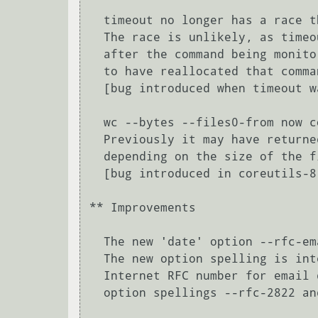
  timeout no longer has a race that may terminate the wrong process.

  The race is unlikely, as timeout(1) needs to receive a signal right

  after the command being monitored finishes.  Also the system needs

  to have reallocated that command's pid in that short time window.

  [bug introduced when timeout was added in coreutils-7.0]

  wc --bytes --files0-from now correctly reports byte counts.

  Previously it may have returned values that were too large,

  depending on the size of the first file processed.

  [bug introduced in coreutils-8.24]

** Improvements

  The new 'date' option --rfc-email is now the long form for -R.

  The new option spelling is intended to avoid the need to track the

  Internet RFC number for email dates (currently RFC 5322).  The old

  option spellings --rfc-2822 and --rfc-822 still work.
