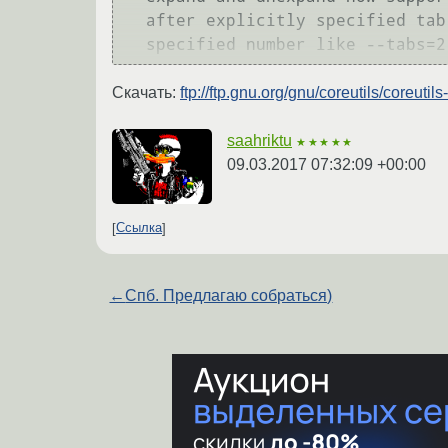
  after explicitly specified tab stops, by prefixing the last

Скачать:
ftp://ftp.gnu.org/gnu/coreutils/coreutils
saahriktu
★★★★★
09.03.2017 07:32:09 +00:00
Ссылка
←
Спб. Предлагаю собраться)