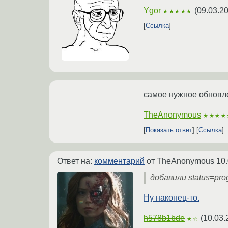
Ygor
(
09.03.2
★★★★★
Ссылка
самое нужное обновлен
TheAnonymous
★★★★
Показать ответ
Ссылка
Ответ на:
комментарий
от TheAnonymous
10.
добавили status=pro
Ну наконец-то.
h578b1bde
(
10.03.
★☆