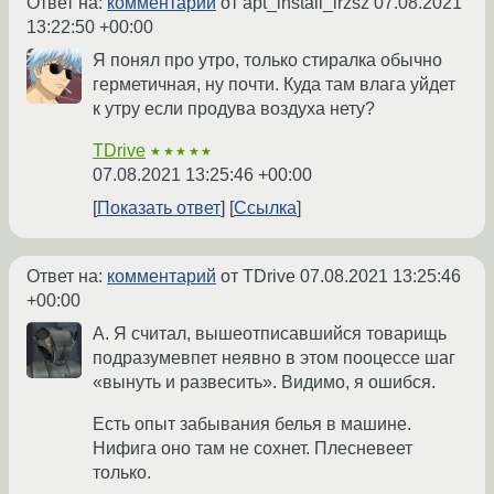
Ответ на:
комментарий
от apt_install_lrzsz
07.08.2021
13:22:50 +00:00
Я понял про утро, только стиралка обычно
герметичная, ну почти. Куда там влага уйдет
к утру если продува воздуха нету?
TDrive
★★★★★
07.08.2021 13:25:46 +00:00
Показать ответ
Ссылка
Ответ на:
комментарий
от TDrive
07.08.2021 13:25:46
+00:00
А. Я считал, вышеотписавшийся товарищь
подразумевпет неявно в этом пооцессе шаг
«вынуть и развесить». Видимо, я ошибся.
Есть опыт забывания белья в машине.
Нифига оно там не сохнет. Плесневеет
только.