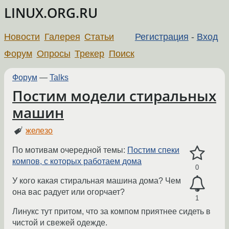
LINUX.ORG.RU
Новости
Галерея
Статьи
Регистрация
-
Вход
Форум
Опросы
Трекер
Поиск
Форум
—
Talks
Постим модели стиральных
машин
железо
По мотивам очередной темы:
Постим спеки
компов, с которых работаем дома
0
У кого какая стиральная машина дома? Чем
она вас радует или огорчает?
1
Линукс тут притом, что за компом приятнее сидеть в
чистой и свежей одежде.