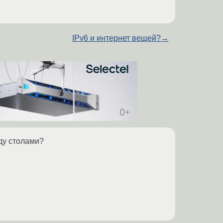
IPv6 и интернет вещей?
→
жду столами?