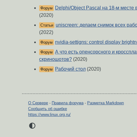
Delphi/Object Pascal на 18-м месте
Форум
(2020)
uniscreen: делаем снимок всех рабо
Статьи
(2022)
nvidia-settigns: control display bright
Форум
А что есть опенсорсного и кроссп
Форум
скриношотов?
(2020)
Рабочий стол
(2020)
Форум
О Сервере
-
Правила форума
-
Разметка Markdown
Сообщить об ошибке
https://www.linux.org.ru/