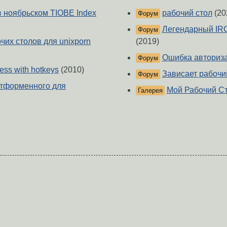
 в ноябрьском TIOBE Index
рабочий стол
(20
Форум
Легендарный IRC-
Форум
чих столов для unixporn
(2019)
Ошибка авториза
Форум
ness with hotkeys
(2010)
Зависает рабочи
Форум
латформенного для
Мой Рабочий С
Галерея