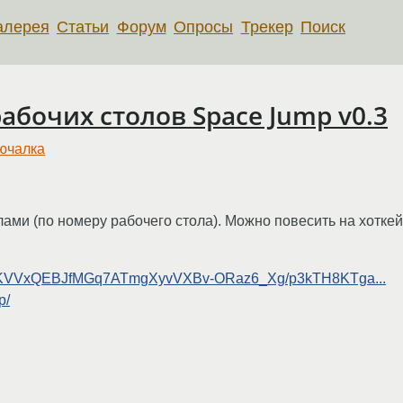
алерея
Статьи
Форум
Опросы
Трекер
Поиск
бочих столов Space Jump v0.3
ючалка
ми (по номеру рабочего стола). Можно повесить на хоткей,
TyUnKVVxQEBJfMGq7ATmgXyvVXBv-ORaz6_Xg/p3kTH8KTga...
p/