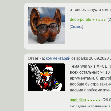
а теперь запусти комп
deep-purple
(
2
★★★★★
Ссылка
Ответ на:
комментарий
от sparks
26.09.2020 
Тема Win 9x в XFCE (р
всех остальных >= 13
аргументами. С друго
вообще быстро заканчи
весьма проблематично
saahriktu
(
26.
★★★★★
Последнее исправление: s