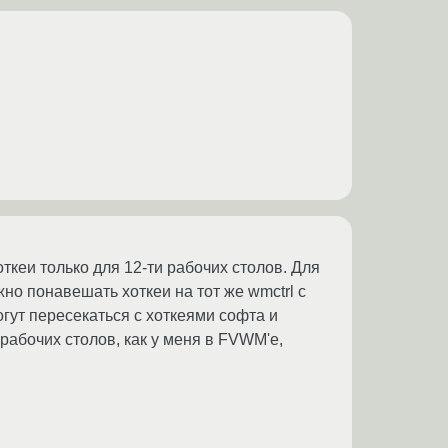
ткеи только для 12-ти рабочих столов. Для
но понавешать хоткеи на тот же wmctrl с
гут пересекаться с хоткеями софта и
рабочих столов, как у меня в FVWM'е,