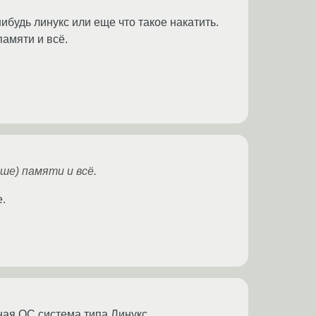
ибудь линукс или еще что такое накатить.
памяти и всё.
ше) памяти и всё.
.
ная ОС система типа Линукс.