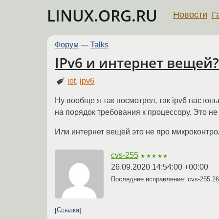
LINUX.ORG.RU
Новости
Г
Форум
—
Talks
IPv6 и интернет вещей?
iot
,
ipv6
Ну вообще я так посмотрел, так ipv6 настоль
на порядок требования к процессору. Это не
Или интернет вещей это не про микроконтр
cvs-255
★★★★★
26.09.2020 14:54:00 +00:00
Последнее исправление: cvs-255
26
Ссылка