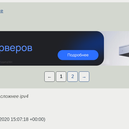
ce
←
1
2
→
 сложнее ipv4
2020 15:07:18 +00:00
)