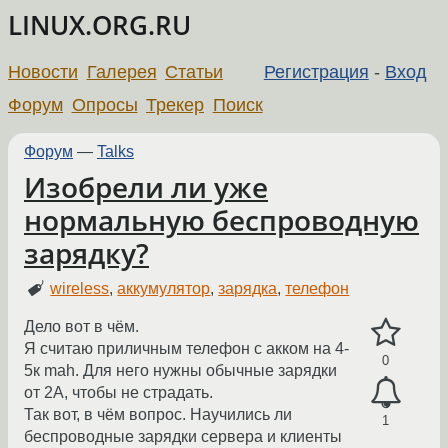
LINUX.ORG.RU
Новости
Галерея
Статьи
Регистрация
-
Вход
Форум
Опросы
Трекер
Поиск
Форум
—
Talks
Изобрели ли уже
нормальную беспроводную
зарядку?
wireless
,
аккумулятор
,
зарядка
,
телефон
Дело вот в чём.
Я считаю приличным телефон с акком на 4-
0
5к mah. Для него нужны обычные зарядки
от 2А, чтобы не страдать.
Так вот, в чём вопрос. Научились ли
1
беспроводные зарядки сервера и клиенты