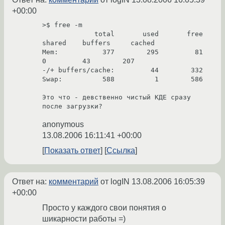
+00:00
>$ free -m

             total       used       free     
shared    buffers     cached

Mem:           377        295         81          
0         43        207

-/+ buffers/cache:         44        332

Swap:          588          1        586

Это что - девственно чистый КДЕ сразу 
после загрузки? 
anonymous
13.08.2006 16:11:41 +00:00
Показать ответ
Ссылка
Ответ на:
комментарий
от logIN
13.08.2006 16:05:39
+00:00
Просто у каждого свои понятия о
шикарности работы =)