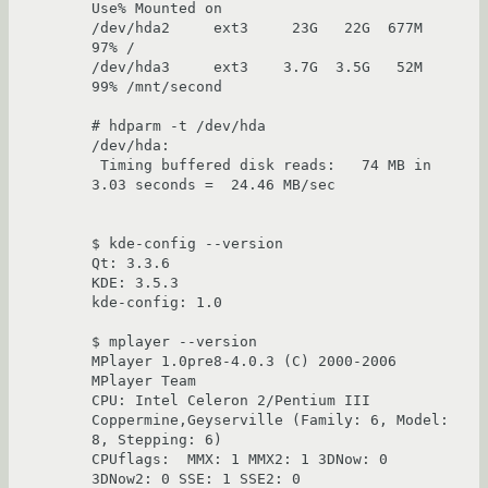
Use% Mounted on

/dev/hda2     ext3     23G   22G  677M  
97% /

/dev/hda3     ext3    3.7G  3.5G   52M  
99% /mnt/second

# hdparm -t /dev/hda

/dev/hda:

 Timing buffered disk reads:   74 MB in  
3.03 seconds =  24.46 MB/sec

$ kde-config --version

Qt: 3.3.6

KDE: 3.5.3

kde-config: 1.0

$ mplayer --version

MPlayer 1.0pre8-4.0.3 (C) 2000-2006 
MPlayer Team

CPU: Intel Celeron 2/Pentium III 
Coppermine,Geyserville (Family: 6, Model: 
8, Stepping: 6)

CPUflags:  MMX: 1 MMX2: 1 3DNow: 0 
3DNow2: 0 SSE: 1 SSE2: 0
