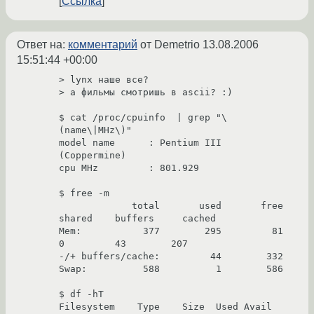
Ссылка
Ответ на:
комментарий
от Demetrio
13.08.2006
15:51:44 +00:00
> lynx наше все?

> а фильмы смотришь в ascii? :)

$ cat /proc/cpuinfo  | grep "\
(name\|MHz\)"

model name      : Pentium III 
(Coppermine)

cpu MHz         : 801.929

$ free -m

             total       used       free     
shared    buffers     cached

Mem:           377        295         81          
0         43        207

-/+ buffers/cache:         44        332

Swap:          588          1        586

$ df -hT

Filesystem    Type    Size  Used Avail 