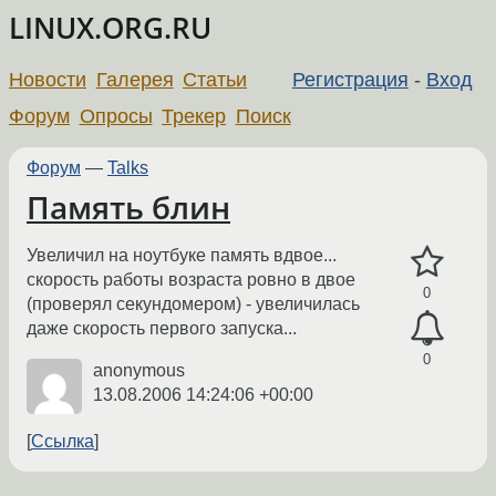
LINUX.ORG.RU
Новости
Галерея
Статьи
Регистрация
-
Вход
Форум
Опросы
Трекер
Поиск
Форум
—
Talks
Память блин
Увеличил на ноутбуке память вдвое...
скорость работы возраста ровно в двое
0
(проверял секундомером) - увеличилась
даже скорость первого запуска...
0
anonymous
13.08.2006 14:24:06 +00:00
Ссылка