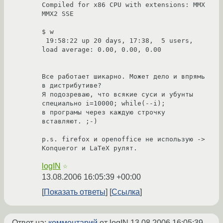
Compiled for x86 CPU with extensions: MMX 
MMX2 SSE

$ w

 19:58:22 up 20 days, 17:38,  5 users,  
load average: 0.00, 0.00, 0.00

Все работает шикарно. Может дело и впрямь 
в дистрибутиве?

Я подозреваю, что всякие суси и убунты 
специально i=10000; while(--i);

в програмы через каждую строчку 
вставляют. ;-)

p.s. firefox и openoffice не использую -> 
Konqueror и LaTeX рулят.
logIN
☆
13.08.2006 16:05:39 +00:00
Показать ответы
Ссылка
Ответ на:
комментарий
от logIN
13.08.2006 16:05:39