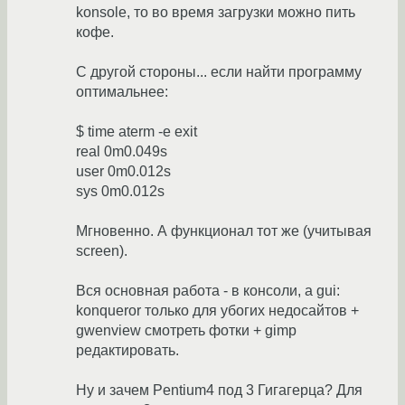
konsole, то во время загрузки можно пить
кофе.
С другой стороны... если найти программу
оптимальнее:
$ time aterm -e exit
real 0m0.049s
user 0m0.012s
sys 0m0.012s
Мгновенно. А функционал тот же (учитывая
screen).
Вся основная работа - в консоли, а gui:
konqueror только для убогих недосайтов +
gwenview смотреть фотки + gimp
редактировать.
Ну и зачем Pentium4 под 3 Гигагерца? Для