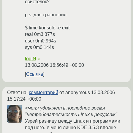
свистелок?
p.s. для сравнения:
$ time konsole -e exit
real 0m3.377s
user 0m0.964s
sys 0m0.144s
logIN
☆
13.08.2006 16:56:49 +00:00
Ссылка
Ответ на:
комментарий
от anonymous
13.08.2006
15:17:24 +00:00
>меня удивляет в последнее время
"нетребовательность Linux к ресурсам"
Узрей разницу между Linux и программами
под него. У меня лично KDE 3.5.3 вполне