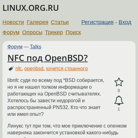
LINUX.ORG.RU
Новости
Галерея
Статьи
Регистрация
-
Вход
Форум
Опросы
Трекер
Поиск
Форум
—
Talks
NFC под OpenBSD?
nfc
,
openbsd
,
хочется странного
libnfc судя по всему под *BSD собирается,
но я не нашел толком информации о
0
работающих на OpenBSD считывателях.
Хотелось бы завести недорогой и
распространенный PN532. Кто что знает
1
или имел опыт?
Линукс тут при том, что мое приключение с опенком
наверняка закончится установкой какого-нибудь