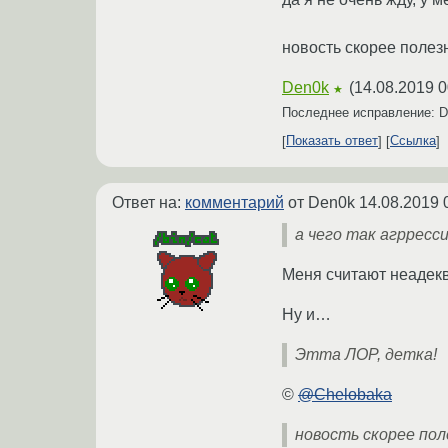
новость скорее полез
Den0k
(
14.08.2019 0
★
Последнее исправление: 
Показать ответ
Ссылка
Ответ на:
комментарий
от Den0k
14.08.2019 
а чего так агрресс
Меня считают неадек
Ну и…
Этта ЛОР, детка!
©
@Chelobaka
новость скорее по