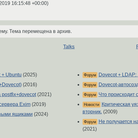
2019 16:15:48 +00:00
)
ему. Тема перемещена в архив.
Talks
t + Ubuntu
(2025)
Dovecot + LDAP: 
Форум
+Dovecot)
(2016)
Dovecot-автосоз
Форум
postfix+dovecot
(2021)
Что происходит с
Форум
сервера Exim
(2019)
Критическая уя
Новости
вторник.
(2009)
овыми ящиками
(2024)
Не получается на
Форум
(2021)