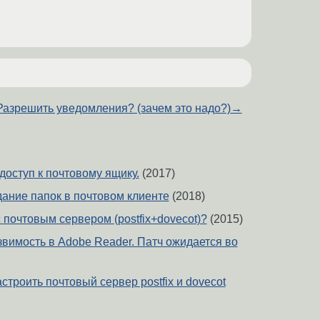
Разрешить уведомления? (зачем это надо?)
→
доступ к почтовому ящику.
(2017)
дание папок в почтовом клиенте
(2018)
 почтовым сервером (postfix+dovecot)?
(2015)
звимость в Adobe Reader. Патч ожидается во
строить почтовый сервер postfix и dovecot