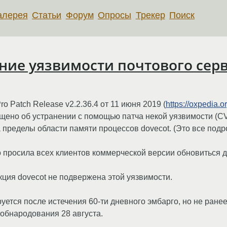
алерея
Статьи
Форум
Опросы
Трекер
Поиск
ие уязвимости почтового серв
 Patch Release v2.2.36.4 от 11 июня 2019 (
https://oxpedia.o
бщено об устранении с помощью патча некой уязвимости (C
 пределы области памяти процессов dovecot. (Это все под
 просила всех клиентов коммерческой версии обновиться д
кция dovecot не подвержена этой уязвимости.
тся после истечения 60-ти дневного эмбарго, но не ранее 
 обнародования 28 августа.