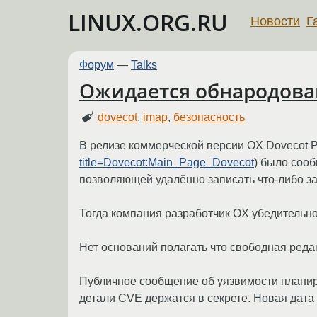
LINUX.ORG.RU
Новости
Г
Форум
—
Talks
Ожидается обнародован
dovecot
,
imap
,
безопасность
В релизе коммерческой версии OX Dovecot Pro
title=Dovecot:Main_Page_Dovecot
) было соо
позволяющей удалённо записать что-либо за
Тогда компания разработчик OX убедительно
Нет оснований полагать что свободная реда
Публичное сообщение об уязвимости планируе
детали CVE держатся в секрете. Новая дата