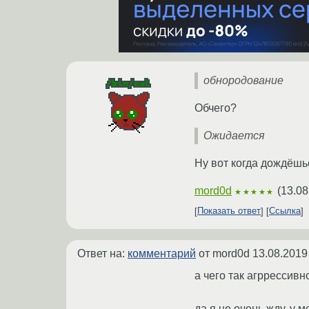
обнородование
Обчего?
Ожидается
Ну вот когда дождёшь
mord0d
(
13.08
★★★★★
Показать ответ
Ссылка
Ответ на:
комментарий
от mord0d
13.08.2019
а чего так агррессивн
да я не очень жду, у 