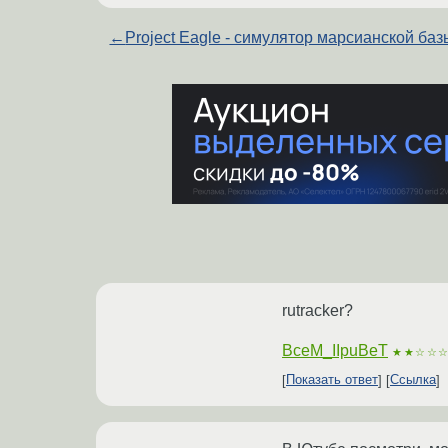
←
Project Eagle - симулятор марсианской баз
rutracker?
BceM_IIpuBeT
★★☆☆
Показать ответ
Ссылка