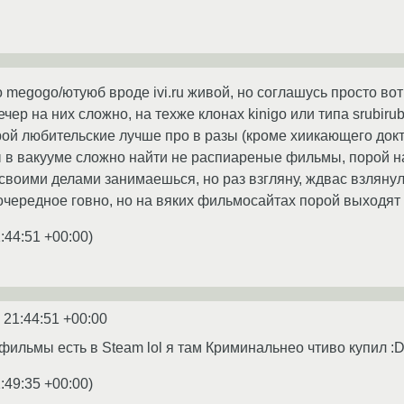
 megogo/ютуюб вроде ivi.ru живой, но соглашусь просто вот
чер на них сложно, на техже клонах kinigo или типа srubir
ой любительские лучше про в разы (кроме хиикающего докт
в вакууме сложно найти не распиареные фильмы, порой на
 своими делами занимаешься, но раз взгляну, ждвас взляну
о очередное говно, но на вяких фильмосайтах порой выходя
:44:51 +00:00
)
 21:44:51 +00:00
фильмы есть в Steam lol я там Криминальнео чтиво купил :
:49:35 +00:00
)