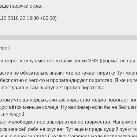
ещё парочки стран.
.12.2018 22:16:30 +00:00
)
ите?
 интерес к кину вместе с уходом эпохи VHS (формат не при 
стии не обязательно значит что не качает пиратку. Тут мн
бесплатно с чего-то и пропагандируют пиратство. Я же из тех
 поступает и сам выступает против пиратства.
отому что во-первых, считаю пиратство только помогает поп
 достаётся меньше солнца. Ну например если бы не бесплат
ьше людей.
вает малобюджетное альтернативное творчество. Наприме
пуск записей себя не окупает. Тут ещё и предыдущий пункт т
одные лицензии типа Creative Commons мало распростране