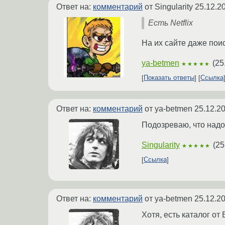
Ответ на:
комментарий
от Singularity
25.12.2
Есть Netflix
На их сайте даже поис
ya-betmen
(
25
★★★★★
Показать ответы
Ссылка
Ответ на:
комментарий
от ya-betmen
25.12.2
Подозреваю, что надо
Singularity
(
25
★★★★★
Ссылка
Ответ на:
комментарий
от ya-betmen
25.12.2
Хотя, есть каталог от