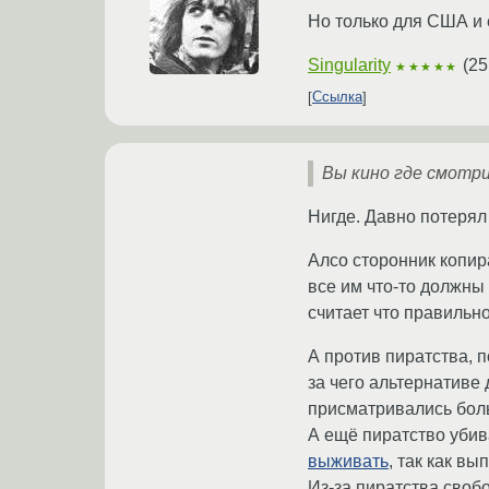
Но только для США и 
Singularity
(
25
★★★★★
Ссылка
Вы кино где смотр
Нигде. Давно потерял
Алсо сторонник копира
все им что-то должны 
считает что правильно
А против пиратства, п
за чего альтернативе
присматривались бол
А ещё пиратство уби
выживать
, так как вы
Из-за пиратства своб