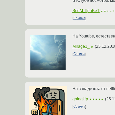
В Ютубе посмотри, мо
BceM_IIpuBeT
★★☆☆
Ссылка
На Youtube, естестве
Mirage1_
(
25.12.201
★
Ссылка
На западе юзают netfl
goingUp
(
25.1
★★★★★
Ссылка