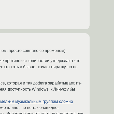
чём, просто совпало со временем).
огие противники копирастии утверждают что
 кто хоть и бывает качает пиратку, но не
се, которая и так дофига зарабатывает, из-
ная доступность Windows, к Линуксу бы
р
мелким музыкальным группам сложно
оже влияет, но не так очевидно.
ны. Возможно при отсутствии пиратства они