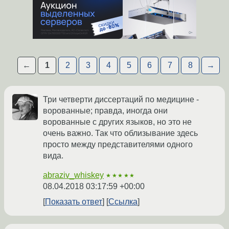
←
1
2
3
4
5
6
7
8
→
Три четверти диссертаций по медицине -
ворованные; правда, иногда они
ворованные с других языков, но это не
очень важно. Так что облизывание здесь
просто между представителями одного
вида.
abraziv_whiskey
★★★★★
08.04.2018 03:17:59 +00:00
Показать ответ
Ссылка