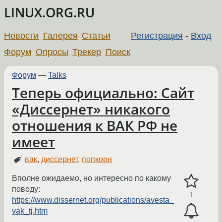
LINUX.ORG.RU
Новости
Галерея
Статьи
Регистрация
-
Вход
Форум
Опросы
Трекер
Поиск
Форум
—
Talks
Теперь официально: Сайт
«Диссернет» никакого
отношения к ВАК РФ не
имеет
вак
,
диссернет
,
попкорн
Вполне ожидаемо, но интересно по какому
поводу:
1
https://www.dissernet.org/publications/avesta_
vak_tj.htm