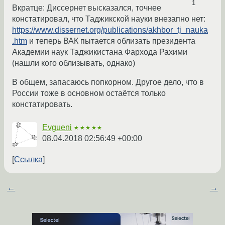
1
Вкратце: Диссернет высказался, точнее
констатировал, что Таджикской науки внезапно нет:
https://www.dissernet.org/publications/akhbor_tj_nauka
.htm
и теперь ВАК пытается облизать президента
Академии наук Таджикистана Фархода Рахими
(нашли кого облизывать, однако)
В общем, запасаюсь попкорном. Другое дело, что в
России тоже в основном остаётся только
констатировать.
Evgueni
★★★★★
08.04.2018 02:56:49 +00:00
Ссылка
←
→