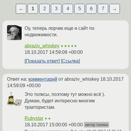
←
1
2
3
4
5
6
7
→
Оу, теперь лорчик еще и сайт по
недвижимости.
abraziv_whiskey
★★★★★
18.10.2017 14:59:09 +00:00
Показать ответ
Ссылка
Ответ на:
комментарий
от abraziv_whiskey
18.10.2017
14:59:09 +00:00
Это толксы, поэтому тут можно всё ).
Думаю, будет интересно многим
трактористам.
Rubystar
★★
18.10.2017 15:00:00 +00:00
автор топика