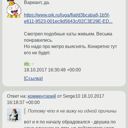
Вариант, да.
https://www.pik.ru/luga/flat/d3bcaba8-1b5f-
e611-9523-001ec9d5643c/02C3E29E-ED...
Смотрел подобные хаты живьем. Весьма
понравились.
Но надо про метро выяснять. Конкретно тут
его не будет.
dk-
☆
18.10.2017 16:30:48 +00:00
Ссылка
Ответ на:
комментарий
от Serge10
18.10.2017
16:18:37 +00:00
Потому что я не вижу ни одной причины
вот и я по началу обрадовался - двушка по