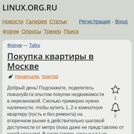
LINUX.ORG.RU
Новости
Галерея
Статьи
Регистрация
-
Вход
Форум
Опросы
Трекер
Поиск
Форум
—
Talks
Покупка квартиры в
Москве
понаехали
,
трактор
Добрый день! Подскажите, поделитесь
пожалуйста опытом покупки недвижимости
1
в нерезиновой. Сколько примерно нужно
наличности, чтобы купить 1, 2-х комнатную
квартиру (пусть и без ремонта) на
2
вторичном рынке в действительно шаговой
доступности от метро (пока даже не представляю от
какой станции). В гугле (авито, циан и т.д.) не