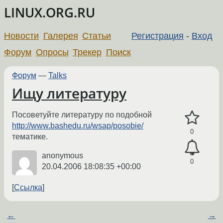
LINUX.ORG.RU
Новости
Галерея
Статьи
Регистрация
-
Вход
Форум
Опросы
Трекер
Поиск
Форум
—
Talks
Ищу литературу
Посоветуйте литературу по подобной
http://www.bashedu.ru/wsap/posobie/
0
тематике.
anonymous
0
20.04.2006 18:08:35 +00:00
Ссылка
←
→