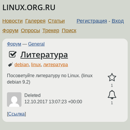
LINUX.ORG.RU
Новости
Галерея
Статьи
Регистрация
-
Вход
Форум
Опросы
Трекер
Поиск
Форум
—
General
Литература
debian
,
linux
,
литература
Посоветуйте литературу по Linux. (linux
debian 9.2)
1
Deleted
12.10.2017 13:07:23 +00:00
1
Ссылка