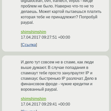
digitalocean, ovh, frantech, virpus - нигде
проблем не было. Наверно что-то не то
делаешь. Может картой пытаешься платить
которая тебе не принадлежит? Попробуй
paypal.
shimshimshim
17.04.2017 09:27:51 +00:00
Ссылка
И дело тут совсем не в спаме, как люди
выше думают. В случае попадания в
спамхаут тебе просто занулраутят IP и
спамхаус быстренько IP разлочат. Дело в
финансовом фроде - чужие кредитки и
ворованный paypal.
shimshimshim
17.04.2017 09:29:41 +00:00