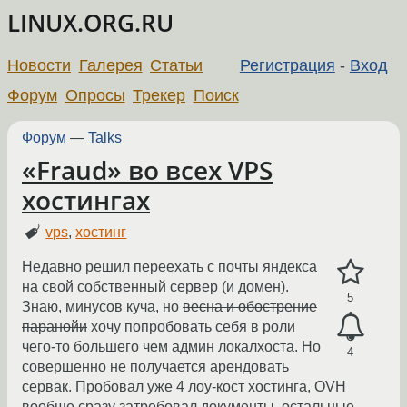
LINUX.ORG.RU
Новости
Галерея
Статьи
Регистрация
-
Вход
Форум
Опросы
Трекер
Поиск
Форум
—
Talks
«Fraud» во всех VPS
хостингах
vps
,
хостинг
Недавно решил переехать с почты яндекса
на свой собственный сервер (и домен).
5
Знаю, минусов куча, но
весна и обострение
паранойи
хочу попробовать себя в роли
чего-то большего чем админ локалхоста. Но
4
совершенно не получается арендовать
сервак. Пробовал уже 4 лоу-кост хостинга, OVH
вообще сразу затребовал документы, остальные