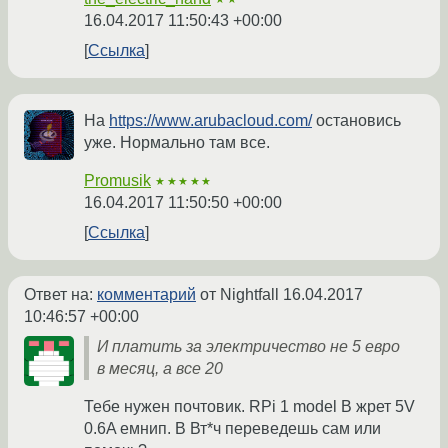
16.04.2017 11:50:43 +00:00
Ссылка
На
https://www.arubacloud.com/
остановись
уже. Нормально там все.
Promusik
★★★★★
16.04.2017 11:50:50 +00:00
Ссылка
Ответ на:
комментарий
от Nightfall
16.04.2017
10:46:57 +00:00
И платить за электричество не 5 евро
в месяц, а все 20
Тебе нужен почтовик. RPi 1 model B жрет 5V
0.6A емнип. В Вт*ч переведешь сам или