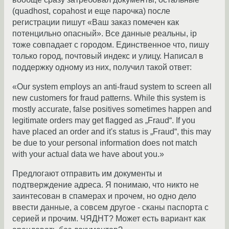
(quadhost, copahost и еще парочка) после
регистрации пишут «Ваш заказ помечен как
потенцильно опасный». Все данные реальны, ip
тоже совпадает с городом. Единственное что, пишу
только город, почтовый индекс и улицу. Написал в
поддержку одному из них, получил такой ответ:
«Our system employs an anti-fraud system to screen all
new customers for fraud patterns. While this system is
mostly accurate, false positives sometimes happen and
legitimate orders may get flagged as „Fraud“. If you
have placed an order and it's status is „Fraud“, this may
be due to your personal information does not match
with your actual data we have about you.»
Предлогают отправить им документы и
подтверждение адреса. Я понимаю, что никто не
заинтесован в спамерах и прочем, но одно дело
ввести данные, а совсем другое - сканы паспорта с
серией и прочим. ЧЯДНТ? Может есть вариант как