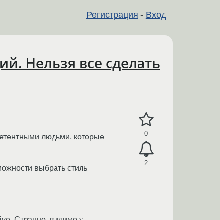
Регистрация
-
Вход
й. Нельзя все сделать
0
петентными людьми, которые
2
можности выбрать стиль
ve. Странно, видимо у