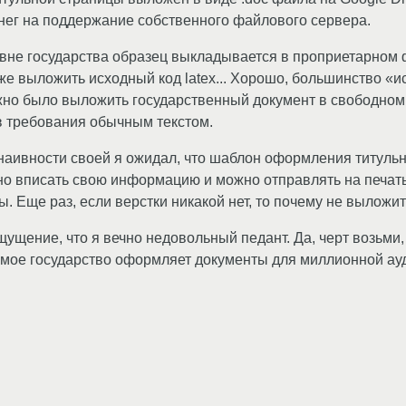
нег на поддержание собственного файлового сервера.
овне государства образец выкладывается в проприетарном ф
же выложить исходный код latex... Хорошо, большинство «и
но было выложить государственный документ в свободном 
 в требования обычным текстом.
аивности своей я ожидал, что шаблон оформления титульн
нужно вписать свою информацию и можно отправлять на печат
ы. Еще раз, если верстки никакой нет, то почему не вылож
ущение, что я вечно недовольный педант. Да, черт возьми, 
мое государство оформляет документы для миллионной ау