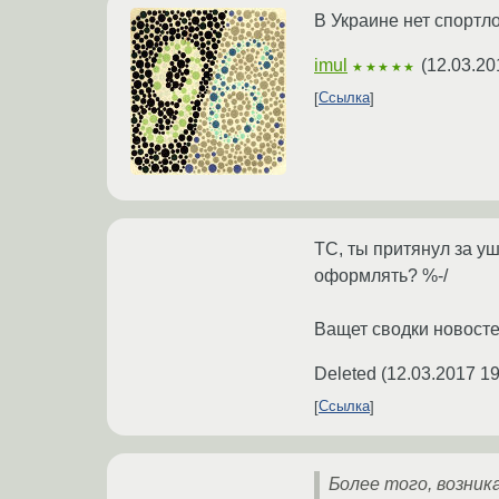
В Украине нет спортл
imul
(
12.03.20
★★★★★
Ссылка
ТС, ты притянул за у
оформлять? %-/
Ващет сводки новосте
Deleted
(
12.03.2017 19
Ссылка
Более того, возник