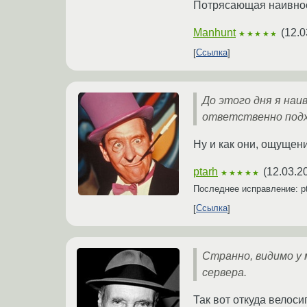
Потрясающая наивнос
Manhunt
(
12.0
★★★★★
Ссылка
До этого дня я на
ответственно подх
Ну и как они, ощущен
ptarh
(
12.03.2
★★★★★
Последнее исправление: p
Ссылка
Странно, видимо у
сервера.
Так вот откуда велос