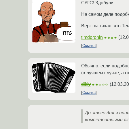
СУГС! Здобули!
На самом деле подобна
Верстка такая, что Те
timdorohin
(
12.0
★★★★
Ссылка
Обычно, если подобно
(в лучшем случае, а 
dikiy
(
12.03.20
★★☆☆☆
Ссылка
До этого дня я на
компетентными люд