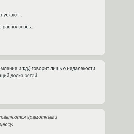
пускают...
 расползлось...
ление и т.д.) говорит лишь о недалекости
дящий должностей.
составляются грамотными
цессу.