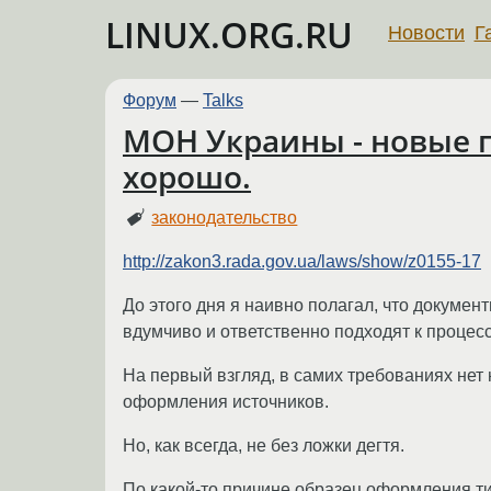
LINUX.ORG.RU
Новости
Г
Форум
—
Talks
МОН Украины - новые п
хорошо.
законодательство
http://zakon3.rada.gov.ua/laws/show/z0155-17
До этого дня я наивно полагал, что докуме
вдумчиво и ответственно подходят к процесс
На первый взгляд, в самих требованиях нет
оформления источников.
Но, как всегда, не без ложки дегтя.
По какой-то причине образец оформления ти