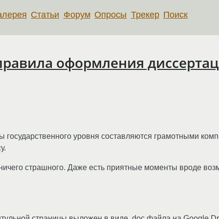
алерея
Статьи
Форум
Опросы
Трекер
Поиск
равила оформления диссертаци
нты государственного уровня составляются грамотными ком
у.
 ничего страшного. Даже есть приятные моменты вроде воз
тульной страницы выложен в виде .doc файла на Google Dri