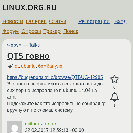
LINUX.ORG.RU
Новости
Галерея
Статьи
Регистрация
-
Вход
Форум
Опросы
Трекер
Поиск
Форум
—
Talks
QT5 говно
qt
,
ubuntu
,
бомбануло
https://bugreports.qt.io/browse/QTBUG-42985
Это говно не фиксилось несколько лет и до
0
сих пор не исправлено в ubuntu 14.04 на
arm.
Подскажите как это исправить не собирая qt
1
вручную и не сломав систему
mittorn
★★★★★
22.02.2017 12:59:13 +00:00