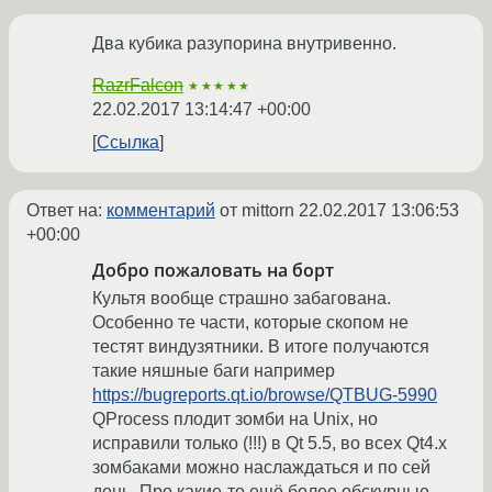
Два кубика разупорина внутривенно.
RazrFalcon
★★★★★
22.02.2017 13:14:47 +00:00
Ссылка
Ответ на:
комментарий
от mittorn
22.02.2017 13:06:53
+00:00
Добро пожаловать на борт
Культя вообще страшно забагована.
Особенно те части, которые скопом не
тестят виндузятники. В итоге получаются
такие няшные баги например
https://bugreports.qt.io/browse/QTBUG-5990
QProcess плодит зомби на Unix, но
исправили только (!!!) в Qt 5.5, во всех Qt4.x
зомбаками можно наслаждаться и по сей
день. Про какие-то ещё более обскурные