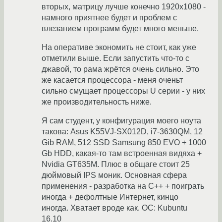
вторых, матрицу лучше конечно 1920x1080 -
намного приятнее будет и проблем с
влезанием программ будет много меньше.
На оперативе экономить не стоит, как уже
отметили выше. Если запустить что-то с
джавой, то рама жрётся очень сильно. Это
же касается процессора - меня оченьт
сильно смущает процессоры U серии - у них
же производительность ниже.
Я сам студент, у конфигурация моего ноута
такова: Asus K55VJ-SX012D, i7-3630QM, 12
Gib RAM, 512 SSD Samsung 850 EVO + 1000
Gb HDD, какая-то там встроенная видяха +
Nvidia GT635M. Плюс в общаге стоит 25
дюймовый IPS моник. Основная сфера
применения - разработка на C++ + поиграть
иногда + дефолтные Интернет, кинцо
иногда. Хватает вроде как. ОС: Kubuntu
16.10