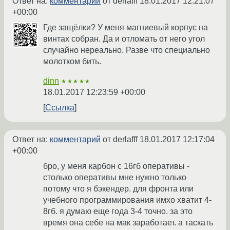
Ответ на:
комментарий
от derlafff
18.01.2017 12:21:07
+00:00
Где защёлки? У меня магниевый корпус на
винтах собран. Да и отломать от него угол
случайно нереально. Разве что специально
молотком бить.
dinn
★★★★★
18.01.2017 12:23:59 +00:00
Ссылка
Ответ на:
комментарий
от derlafff
18.01.2017 12:17:04
+00:00
бро, у меня карбон с 16гб оперативы -
столько оперативы мне нужно только
потому что я бэкендер. для фронта или
учебного программирования имхо хватит 4-
8гб. я думаю еще года 3-4 точно. за это
время она себе на мак заработает. а таскать