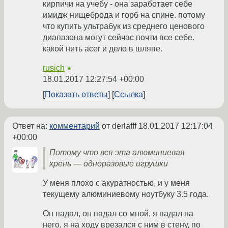
кирпичи на учебу - она заработает себе
имидж нищеброда и горб на спине. потому
что купить ультрабук из среднего ценового
диапазона могут сейчас почти все себе.
какой нить acer и дело в шляпе.
rusich
★
18.01.2017 12:27:54 +00:00
Показать ответы
Ссылка
Ответ на:
комментарий
от derlafff
18.01.2017 12:17:04
+00:00
Потому что вся эта алюминиевая
хрень — одноразовые игрушки
У меня плохо с акуратностью, и у меня
текущему алюминиевому ноутбуку 3.5 года.
Он падал, он падал со мной, я падал на
него, я на ходу врезался с ним в стену, по