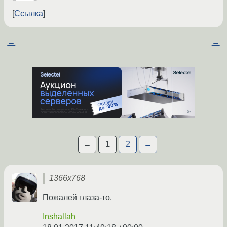
Ссылка
←
→
←
1
2
→
1366x768
Пожалей глаза-то.
Inshallah