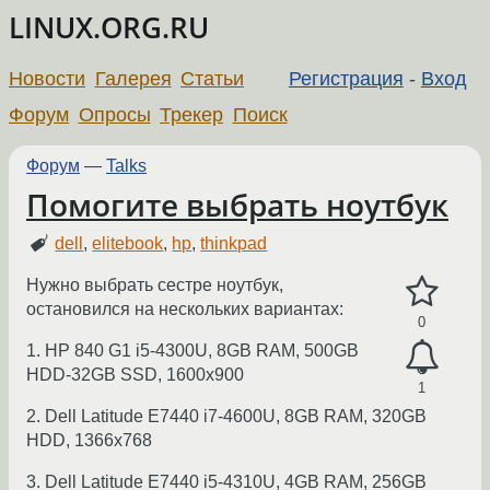
LINUX.ORG.RU
Новости
Галерея
Статьи
Регистрация
-
Вход
Форум
Опросы
Трекер
Поиск
Форум
—
Talks
Помогите выбрать ноутбук
dell
,
elitebook
,
hp
,
thinkpad
Нужно выбрать сестре ноутбук,
остановился на нескольких вариантах:
0
1. HP 840 G1 i5-4300U, 8GB RAM, 500GB
HDD-32GB SSD, 1600x900
1
2. Dell Latitude E7440 i7-4600U, 8GB RAM, 320GB
HDD, 1366x768
3. Dell Latitude E7440 i5-4310U, 4GB RAM, 256GB