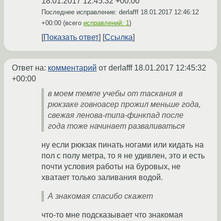
18.01.2017 12:45:32 +00:00
Последнее исправление: derlafff
18.01.2017 12:46:12
+00:00
(всего
исправлений: 1
)
Показать ответ
Ссылка
Ответ на:
комментарий
от derlafff
18.01.2017 12:45:32
+00:00
в моем темпе учебы от таскания в
рюкзаке говноасер прожил меньше года,
свежая ленова-типа-финкпад после
года тоже начинает разваливаться
ну если рюкзак пинать ногами или кидать на
пол с полу метра, то я не удивлен, это и есть
почти условия работы на буровых, не
хватает только заливания водой.
А знакомая спасибо скажет
что-то мне подсказывает что знакомая