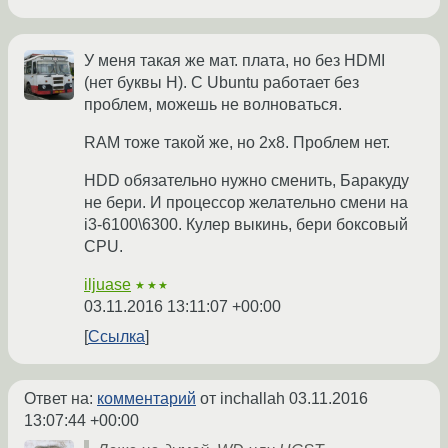
У меня такая же мат. плата, но без HDMI
(нет буквы H). С Ubuntu работает без
проблем, можешь не волноваться.
RAM тоже такой же, но 2x8. Проблем нет.
HDD обязательно нужно сменить, Баракуду
не бери. И процессор желательно смени на
i3-6100\6300. Кулер выкинь, бери боксовый
CPU.
iljuase
★★★
03.11.2016 13:11:07 +00:00
Ссылка
Ответ на:
комментарий
от inchallah
03.11.2016
13:07:44 +00:00