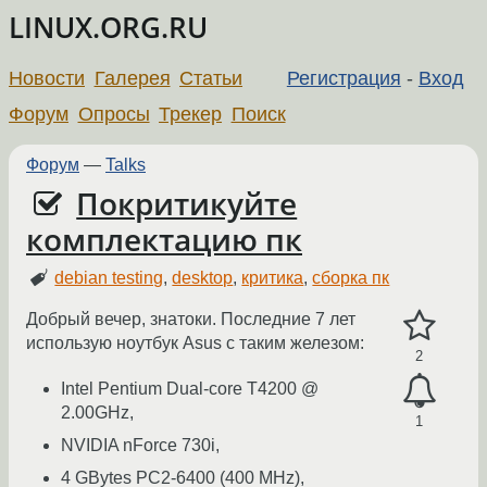
LINUX.ORG.RU
Новости
Галерея
Статьи
Регистрация
-
Вход
Форум
Опросы
Трекер
Поиск
Форум
—
Talks
Покритикуйте
комплектацию пк
debian testing
,
desktop
,
критика
,
сборка пк
Добрый вечер, знатоки. Последние 7 лет
использую ноутбук Asus с таким железом:
2
Intel Pentium Dual-core T4200 @
2.00GHz,
1
NVIDIA nForce 730i,
4 GBytes PC2-6400 (400 MHz),