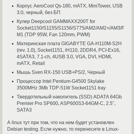
Корпус AeroCool Qs-180, mATX, MiniTower, USB
3.0, черный, без БП
Кулер Deepcool GAMMAXX200T for
Socket1150/S1155/S1156/S775/AM2/AM2+/AM3/F
M1 (TDP 95W, Fan 120mm, PWM)
Материнская плата GIGABYTE GA-H110M-S2H
(rev. 1.0), Socket1151, iH110, 2DDR4, PCI-Ex16,
4SATA3, 7.1-ch, 4USB 3.0, VGA, DVI, HDMI,
mATX, Retail
Мышь Sven RX-150 USB+PS/2, Черный
Процессор Intel Pentium-G4500 Skylake
3500MHz 3Mb TDP-51W Socket1151 tray
Твердотельный накопитель (SSD) ADATA 64Gb
Premier Pro SP600, ASP600S3-64GM-C, 2.5",
SATA3
А linux тут при том, что на нем будет установлен
Debian testing. Если нужно, то перенесите в Linux-