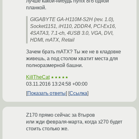
лучше какой-нибудь hynix 8гб одной
планкой.
GIGABYTE GA-H110M-S2H (rev. 1.0),
Socket1151, iH110, 2DDR4, PCI-Ex16,
4SATA3, 7.1-ch, 4USB 3.0, VGA, DVI,
HDMI, mATX, Retail
Зачем брать mATX? Ты же не в кладовке
живешь, а под столом хватит места для
полноразмерной башни.
KillTheCat
★★★★★
03.11.2016 13:24:58 +00:00
Показать ответы
Ссылка
Z170 прямо сейчас за 8тыров
или жди февраля-марта, когда з270 будет
стоить столько же.