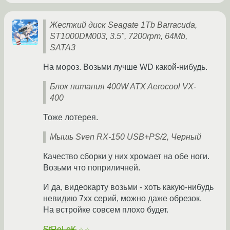
Жесткий диск Seagate 1Tb Barracuda,
ST1000DM003, 3.5", 7200rpm, 64Mb,
SATA3
На мороз. Возьми лучше WD какой-нибудь.
Блок питания 400W ATX Aerocool VX-
400
Тоже лотерея.
Мышь Sven RX-150 USB+PS/2, Черный
Качество сборки у них хромает на обе ноги.
Возьми что поприличней.
И да, видеокарту возьми - хоть какую-нибудь
невидию 7xx серий, можно даже обрезок.
На встройке совсем плохо будет.
StReLoK
☆☆