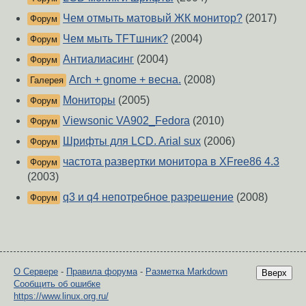
Чем отмыть матовый ЖК монитор?
(2017)
Форум
Чем мыть TFTшник?
(2004)
Форум
Антиалиасинг
(2004)
Форум
Arch + gnome + весна.
(2008)
Галерея
Мониторы
(2005)
Форум
Viewsonic VA902_Fedora
(2010)
Форум
Шрифты для LCD. Arial sux
(2006)
Форум
частота развертки монитора в XFree86 4.3
Форум
(2003)
q3 и q4 непотребное разрешение
(2008)
Форум
О Сервере
-
Правила форума
-
Разметка Markdown
Вверх
Сообщить об ошибке
https://www.linux.org.ru/