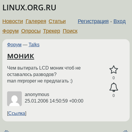
LINUX.ORG.RU
Новости
Галерея
Статьи
Регистрация
-
Вход
Форум
Опросы
Трекер
Поиск
Форум
—
Talks
моник
Чем вытирать LCD моник чтоб не
оставалось разводов?
0
man mrproper не предлагать :)
anonymous
0
25.01.2006 14:50:59 +00:00
Ссылка
←
→